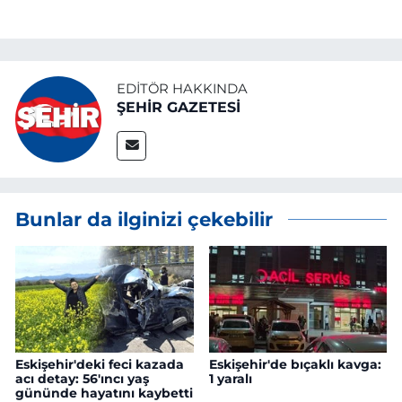
EDITÖR HAKKINDA
ŞEHİR GAZETESİ
Bunlar da ilginizi çekebilir
Eskişehir'deki feci kazada
Eskişehir'de bıçaklı kavga:
acı detay: 56'ıncı yaş
1 yaralı
gününde hayatını kaybetti