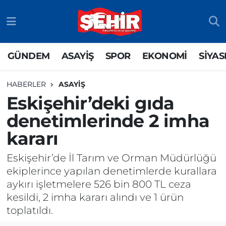
GÜNDEM
ASAYİŞ
Odunpazarı Nöbetçi Eczaneler
GÜNDEM
ASAYİŞ
SPOR
EKONOMİ
SİYAS
ASAYİŞ
GÜNDEM
Odunpazarı Hava Durumu
HABERLER
ASAYİŞ
SPOR
SİYASET
Odunpazarı Trafik Yoğunluk Haritası
Eskişehir’deki gıda
denetimlerinde 2 imha
EKONOMİ
SPOR
TFF 3.Lig 4.Grup Puan Durumu ve Fikstür
kararı
SİYASET
EKONOMİ
Tüm Manşetler
Eskişehir’de İl Tarım ve Orman Müdürlüğü
RESMİ İLAN
EĞİTİM
Son Dakika Haberleri
ekiplerince yapılan denetimlerde kurallara
aykırı işletmelere 526 bin 800 TL ceza
SAĞLIK
Haber Arşivi
kesildi, 2 imha kararı alındı ve 1 ürün
toplatıldı.
TEKNOLOJİ