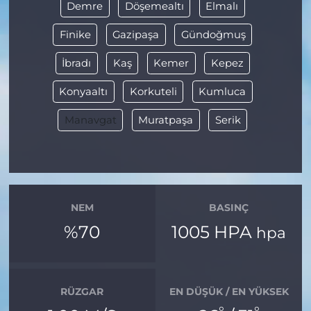
Demre
Döşemealtı
Elmalı
Finike
Gazipaşa
Gündoğmuş
İbradı
Kaş
Kemer
Kepez
Konyaaltı
Korkuteli
Kumluca
Manavgat
Muratpaşa
Serik
NEM
BASINÇ
%70
1005 HPA
hpa
RÜZGAR
EN DÜŞÜK / EN YÜKSEK