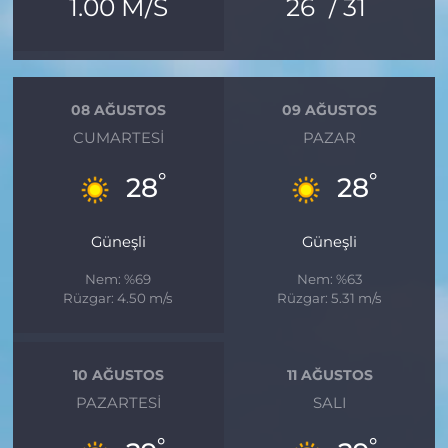
°
°
1.00 M/S
26
/ 31
08 AĞUSTOS
09 AĞUSTOS
CUMARTESI
PAZAR
°
°
28
28
Güneşli
Güneşli
Nem: %69
Nem: %63
Rüzgar: 4.50 m/s
Rüzgar: 5.31 m/s
10 AĞUSTOS
11 AĞUSTOS
PAZARTESI
SALI
°
°