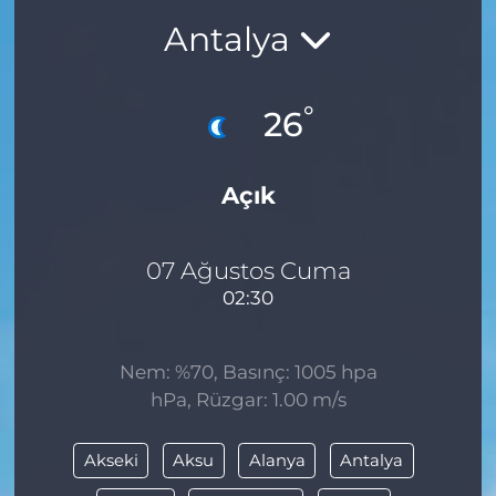
Antalya
BÖLGE
YAŞAM
°
26
DÜNYA
Açık
GENEL
GÜNCEL
07 Ağustos Cuma
02:30
RESMİ İLAN
Nem: %70, Basınç: 1005 hpa
hPa, Rüzgar: 1.00 m/s
Akseki
Aksu
Alanya
Antalya