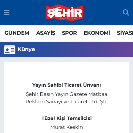
GÜNDEM
ASAYİŞ
Odunpazarı Nöbetçi Eczaneler
GÜNDEM
ASAYİŞ
SPOR
EKONOMİ
SİYAS
ASAYİŞ
GÜNDEM
Odunpazarı Hava Durumu
Künye
SPOR
SİYASET
Odunpazarı Trafik Yoğunluk Haritası
EKONOMİ
SPOR
TFF 3.Lig 4.Grup Puan Durumu ve Fikstür
SİYASET
EKONOMİ
Tüm Manşetler
Yayın Sahibi Ticaret Ünvanı
Şehir Basın Yayın Gazete Matbaa
RESMİ İLAN
EĞİTİM
Son Dakika Haberleri
Reklam Sanayi ve Ticaret Ltd. Şti.
SAĞLIK
Haber Arşivi
Tüzel Kişi Temsilcisi
Murat Keskin
TEKNOLOJİ