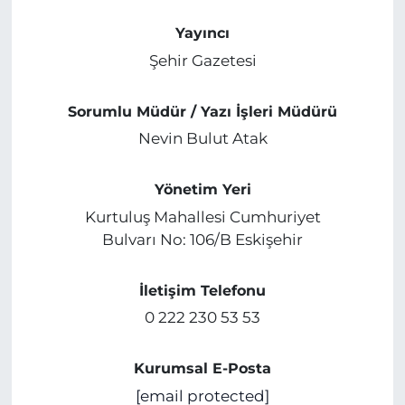
BÖLGE
Yayıncı
Şehir Gazetesi
YAŞAM
Sorumlu Müdür / Yazı İşleri Müdürü
DÜNYA
Nevin Bulut Atak
GENEL
Yönetim Yeri
Kurtuluş Mahallesi Cumhuriyet
GÜNCEL
Bulvarı No: 106/B Eskişehir
RESMİ İLAN
İletişim Telefonu
0 222 230 53 53
Kurumsal E-Posta
[email protected]