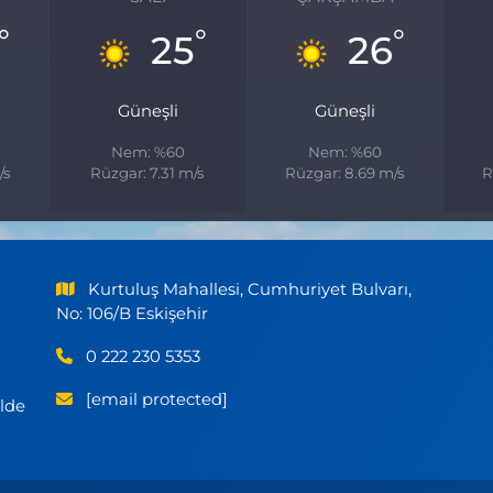
°
°
°
25
26
Güneşli
Güneşli
Nem: %60
Nem: %60
/s
Rüzgar: 7.31 m/s
Rüzgar: 8.69 m/s
R
Kurtuluş Mahallesi, Cumhuriyet Bulvarı,
No: 106/B Eskişehir
0 222 230 5353
[email protected]
ilde