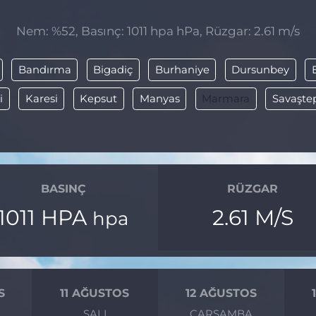
Nem: %52, Basınç: 1011 hpa hPa, Rüzgar: 2.61 m/s
Bandırma
Bigadiç
Burhaniye
Dursunbey
i
Karesi
Kepsut
Manyas
Marmara
Savaşte
BASINÇ
RÜZGAR
1011 HPA
2.61 M/S
hpa
S
11 AĞUSTOS
12 AĞUSTOS
SALI
ÇARŞAMBA