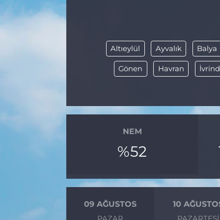
BÖLGE
YAŞAM
Altıeylül
Ayvalık
Balya
DÜNYA
Gönen
Havran
İvrind
GENEL
GÜNCEL
NEM
RESMİ İLAN
%52
09 AĞUSTOS
10 AĞUSTO
PAZAR
PAZARTESI