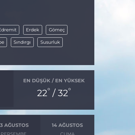
Edremit
Erdek
Gömeç
pe
Sındırgı
Susurluk
EN DÜŞÜK / EN YÜKSEK
°
°
22
/ 32
13 AĞUSTOS
14 AĞUSTOS
PERŞEMBE
CUMA