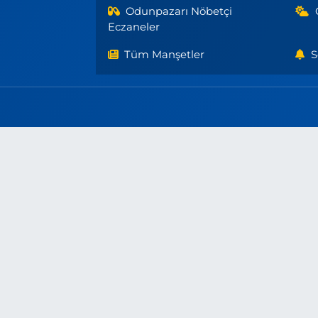
Odunpazarı Nöbetçi
Eczaneler
Tüm Manşetler
S