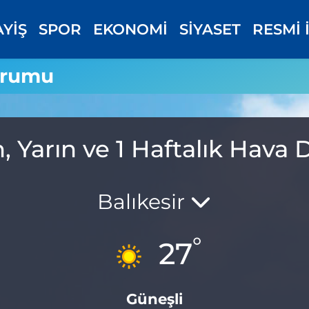
AYİŞ
SPOR
EKONOMİ
SİYASET
RESMİ 
urumu
 Yarın ve 1 Haftalık Hava
Balıkesir
°
27
Güneşli