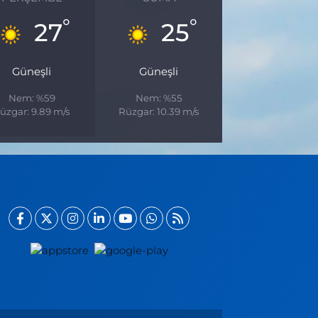
°
°
27
25
Güneşli
Güneşli
Nem: %59
Nem: %55
üzgar: 9.89 m/s
Rüzgar: 10.39 m/s