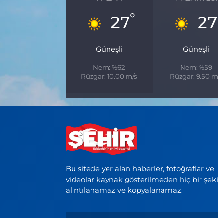
°
27
27
Güneşli
Güneşli
Nem: %62
Nem: %59
Rüzgar: 10.00 m/s
Rüzgar: 9.50 m
Bu sitede yer alan haberler, fotoğraflar ve
videolar kaynak gösterilmeden hiç bir şek
alıntılanamaz ve kopyalanamaz.