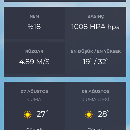
NEM
BASINÇ
%18
1008 HPA
hpa
RÜZGAR
EN DÜŞÜK / EN YÜKSEK
°
°
4.89 M/S
19
/ 32
07 AĞUSTOS
08 AĞUSTOS
CUMA
CUMARTESI
°
°
27
28
Güneşli
Güneşli