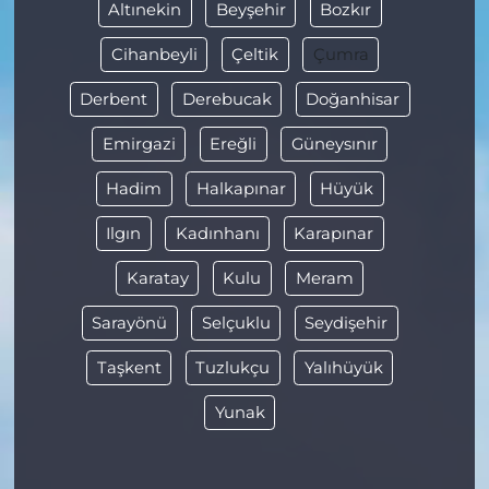
Altınekin
Beyşehir
Bozkır
Cihanbeyli
Çeltik
Çumra
Derbent
Derebucak
Doğanhisar
Emirgazi
Ereğli
Güneysınır
Hadim
Halkapınar
Hüyük
Ilgın
Kadınhanı
Karapınar
Karatay
Kulu
Meram
Sarayönü
Selçuklu
Seydişehir
Taşkent
Tuzlukçu
Yalıhüyük
Yunak