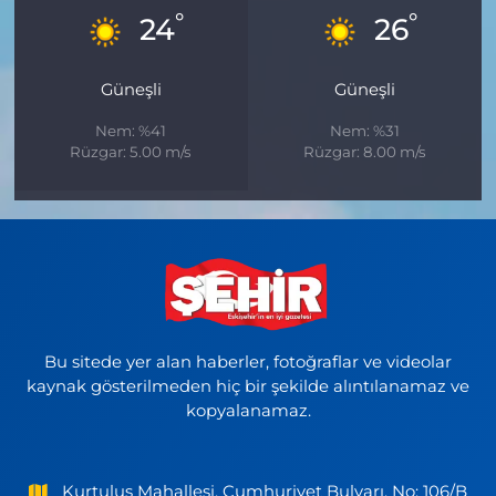
°
°
24
26
Güneşli
Güneşli
Nem: %41
Nem: %31
Rüzgar: 5.00 m/s
Rüzgar: 8.00 m/s
Bu sitede yer alan haberler, fotoğraflar ve videolar
kaynak gösterilmeden hiç bir şekilde alıntılanamaz ve
kopyalanamaz.
Kurtuluş Mahallesi, Cumhuriyet Bulvarı, No: 106/B