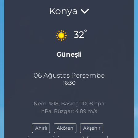
Konya
BÖLGE
YAŞAM
°
32
DÜNYA
Güneşli
GENEL
GÜNCEL
06 Ağustos Perşembe
16:30
RESMİ İLAN
Nem: %18, Basınç: 1008 hpa
hPa, Rüzgar: 4.89 m/s
Ahırlı
Akören
Akşehir