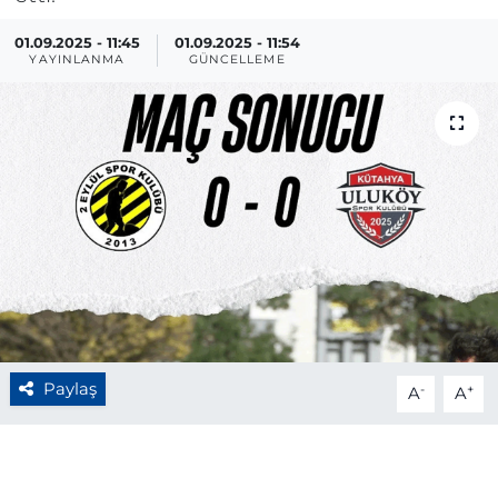
BÖLGE
01.09.2025 - 11:45
01.09.2025 - 11:54
YAYINLANMA
GÜNCELLEME
YAŞAM
DÜNYA
GENEL
GÜNCEL
RESMİ İLAN
Paylaş
-
+
A
A