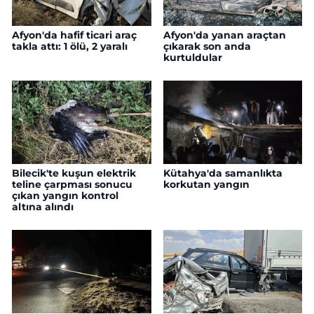
Afyon'da hafif ticari araç
Afyon'da yanan araçtan
takla attı: 1 ölü, 2 yaralı
çıkarak son anda
kurtuldular
Bilecik'te kuşun elektrik
Kütahya'da samanlıkta
teline çarpması sonucu
korkutan yangın
çıkan yangın kontrol
altına alındı