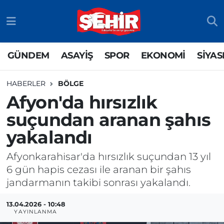
GÜNDEM
ASAYİŞ
Odunpazarı Nöbetçi Eczaneler
GÜNDEM
ASAYİŞ
SPOR
EKONOMİ
SİYAS
ASAYİŞ
GÜNDEM
Odunpazarı Hava Durumu
HABERLER
BÖLGE
SPOR
SİYASET
Odunpazarı Trafik Yoğunluk Haritası
Afyon'da hırsızlık
suçundan aranan şahıs
EKONOMİ
SPOR
TFF 3.Lig 4.Grup Puan Durumu ve Fikstür
yakalandı
SİYASET
EKONOMİ
Tüm Manşetler
Afyonkarahisar'da hırsızlık suçundan 13 yıl
RESMİ İLAN
EĞİTİM
Son Dakika Haberleri
6 gün hapis cezası ile aranan bir şahıs
jandarmanın takibi sonrası yakalandı.
SAĞLIK
Haber Arşivi
13.04.2026 - 10:48
YAYINLANMA
TEKNOLOJİ