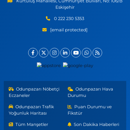
Kurtuluş Mahallesi, Cumhuriyet Bulvarı, No: 106/B
Eskişehir
0 222 230 5353
[email protected]
Odunpazarı Nöbetçi
Odunpazarı Hava
Eczaneler
Durumu
Odunpazarı Trafik
Puan Durumu ve
Yoğunluk Haritası
Fikstür
Tüm Manşetler
Son Dakika Haberleri