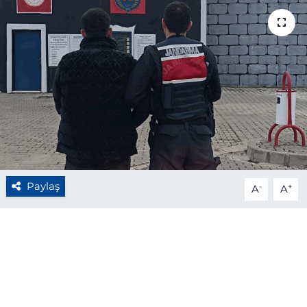
BÖLGE
YAŞAM
DÜNYA
GENEL
GÜNCEL
Paylaş
-
+
A
A
RESMİ İLAN