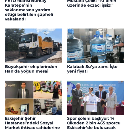
FETÖ firarisi Burkay
Mustafa Çelik: "10 binin
Karatepe’nin
üzerinde eczacı işsiz!”
saklanmasına yardım
ettiği belirtilen şüpheli
yakalandı
Büyükşehir ekiplerinden
Kalabak Su’ya zam: İşte
Han'da yoğun mesai
yeni fiyatı
Eskişehir Şehir
Spor şöleni başlıyor: 14
Hastanesi’ndeki Sosyal
ülkeden 2 bin 465 sporcu
Market ihtiyaç sahiplerine
Eskişehir’de buluşacak