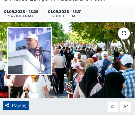
BÖLGE
01.09.2025 - 15:25
01.09.2025 - 15:31
YAYINLANMA
GÜNCELLEME
YAŞAM
DÜNYA
GENEL
GÜNCEL
RESMİ İLAN
Paylaş
-
+
A
A