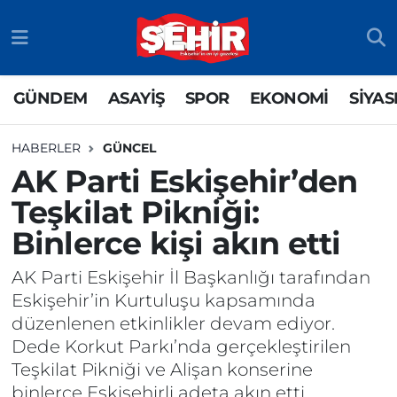
GÜNDEM
ASAYİŞ
Odunpazarı Nöbetçi Eczaneler
GÜNDEM
ASAYİŞ
SPOR
EKONOMİ
SİYAS
ASAYİŞ
GÜNDEM
Odunpazarı Hava Durumu
HABERLER
GÜNCEL
SPOR
SİYASET
Odunpazarı Trafik Yoğunluk Haritası
AK Parti Eskişehir’den
Teşkilat Pikniği:
EKONOMİ
SPOR
TFF 3.Lig 4.Grup Puan Durumu ve Fikstür
Binlerce kişi akın etti
SİYASET
EKONOMİ
Tüm Manşetler
AK Parti Eskişehir İl Başkanlığı tarafından
RESMİ İLAN
EĞİTİM
Son Dakika Haberleri
Eskişehir’in Kurtuluşu kapsamında
düzenlenen etkinlikler devam ediyor.
SAĞLIK
Haber Arşivi
Dede Korkut Parkı’nda gerçekleştirilen
Teşkilat Pikniği ve Alişan konserine
TEKNOLOJİ
binlerce Eskişehirli adeta akın etti.