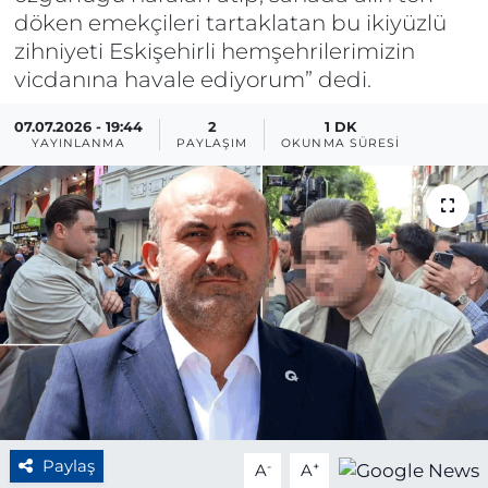
döken emekçileri tartaklatan bu ikiyüzlü
BÖLGE
zihniyeti Eskişehirli hemşehrilerimizin
vicdanına havale ediyorum” dedi.
YAŞAM
07.07.2026 - 19:44
2
1 DK
YAYINLANMA
PAYLAŞIM
OKUNMA SÜRESI
DÜNYA
GENEL
GÜNCEL
RESMİ İLAN
Paylaş
-
+
A
A