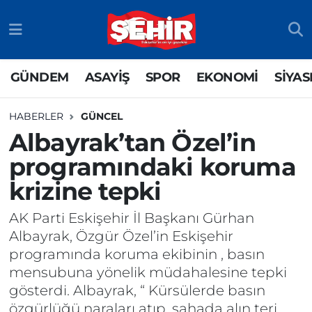
GÜNDEM
ASAYİŞ
Odunpazarı Nöbetçi Eczaneler
GÜNDEM
ASAYİŞ
SPOR
EKONOMİ
SİYAS
ASAYİŞ
GÜNDEM
Odunpazarı Hava Durumu
HABERLER
GÜNCEL
SPOR
SİYASET
Odunpazarı Trafik Yoğunluk Haritası
Albayrak’tan Özel’in
programındaki koruma
EKONOMİ
SPOR
TFF 3.Lig 4.Grup Puan Durumu ve Fikstür
krizine tepki
SİYASET
EKONOMİ
Tüm Manşetler
AK Parti Eskişehir İl Başkanı Gürhan
RESMİ İLAN
EĞİTİM
Son Dakika Haberleri
Albayrak, Özgür Özel’in Eskişehir
programında koruma ekibinin , basın
SAĞLIK
Haber Arşivi
mensubuna yönelik müdahalesine tepki
gösterdi. Albayrak, “ Kürsülerde basın
TEKNOLOJİ
özgürlüğü naraları atıp, sahada alın teri