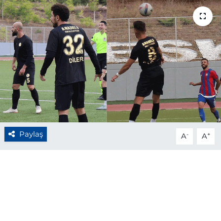
BÖLGE
YAŞAM
DÜNYA
GENEL
GÜNCEL
Paylaş
-
+
A
A
RESMİ İLAN