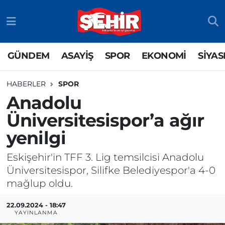
GÜNDEM
ASAYİŞ
Odunpazarı Nöbetçi Eczaneler
GÜNDEM
ASAYİŞ
SPOR
EKONOMİ
SİYAS
ASAYİŞ
GÜNDEM
Odunpazarı Hava Durumu
HABERLER
SPOR
SPOR
SİYASET
Odunpazarı Trafik Yoğunluk Haritası
Anadolu
Üniversitesispor’a ağır
EKONOMİ
SPOR
TFF 3.Lig 4.Grup Puan Durumu ve Fikstür
yenilgi
SİYASET
EKONOMİ
Tüm Manşetler
Eskişehir'in TFF 3. Lig temsilcisi Anadolu
RESMİ İLAN
EĞİTİM
Son Dakika Haberleri
Üniversitesispor, Silifke Belediyespor'a 4-0
mağlup oldu.
SAĞLIK
Haber Arşivi
22.09.2024 - 18:47
YAYINLANMA
TEKNOLOJİ