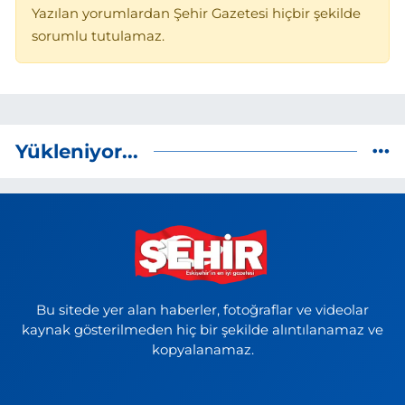
Yazılan yorumlardan Şehir Gazetesi hiçbir şekilde
sorumlu tutulamaz.
Yükleniyor...
Bu sitede yer alan haberler, fotoğraflar ve videolar
kaynak gösterilmeden hiç bir şekilde alıntılanamaz ve
kopyalanamaz.