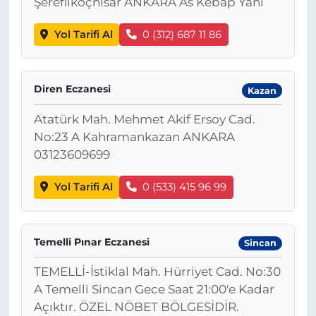
Şereflikoçhisar ANKARA As Kebap Yanı
Yol Tarifi Al
0 (312) 687 11 86
Diren Eczanesi
Kazan
Atatürk Mah. Mehmet Akif Ersoy Cad.
No:23 A Kahramankazan ANKARA
03123609699
Yol Tarifi Al
0 (533) 415 96 99
Temelli Pınar Eczanesi
Sincan
TEMELLİ-İstiklal Mah. Hürriyet Cad. No:30
A Temelli Sincan Gece Saat 21:00'e Kadar
Açıktır. ÖZEL NÖBET BÖLGESİDİR.