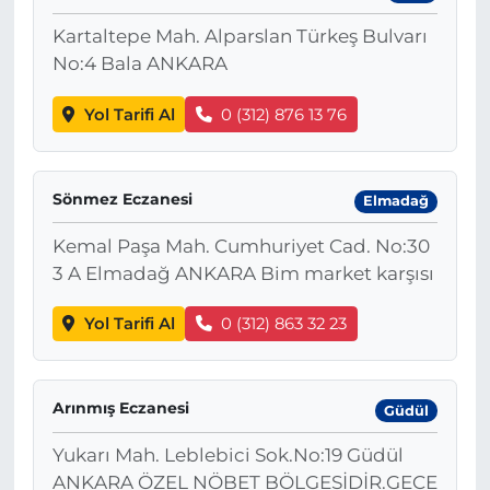
Kartaltepe Mah. Alparslan Türkeş Bulvarı
No:4 Bala ANKARA
Yol Tarifi Al
0 (312) 876 13 76
Sönmez Eczanesi
Elmadağ
Kemal Paşa Mah. Cumhuriyet Cad. No:30
3 A Elmadağ ANKARA Bim market karşısı
Yol Tarifi Al
0 (312) 863 32 23
Arınmış Eczanesi
Güdül
Yukarı Mah. Leblebici Sok.No:19 Güdül
ANKARA ÖZEL NÖBET BÖLGESİDİR.GECE