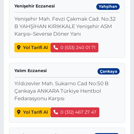
Yenişehir Eczanesi
Yahşihan
Yenişehir Mah. Fevzi Çakmak Cad. No:32
B YAHŞİHAN KIRIKKALE Yenişehir ASM
Karşısı-Severse Döner Yanı
Yol Tarifi Al
0 (533) 240 01 71
Yalım Eczanesi
Çankaya
Yıldızevler Mah. Sukarno Cad No:50 B
Çankaya ANKARA Türkiye Hentbol
Fedarasyonu Karşısı
Yol Tarifi Al
0 (312) 467 27 47