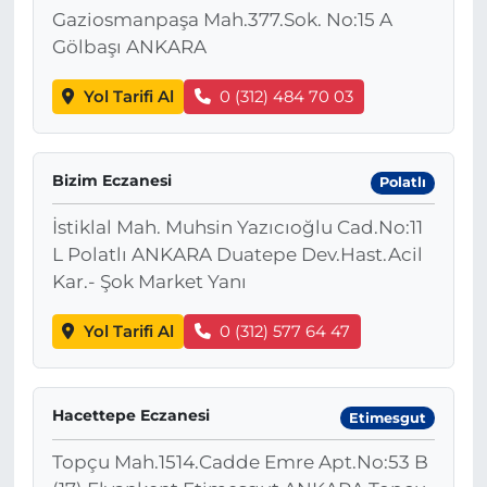
Gaziosmanpaşa Mah.377.Sok. No:15 A
Gölbaşı ANKARA
Yol Tarifi Al
0 (312) 484 70 03
Bizim Eczanesi
Polatlı
İstiklal Mah. Muhsin Yazıcıoğlu Cad.No:11
L Polatlı ANKARA Duatepe Dev.Hast.Acil
Kar.- Şok Market Yanı
Yol Tarifi Al
0 (312) 577 64 47
Hacettepe Eczanesi
Etimesgut
Topçu Mah.1514.Cadde Emre Apt.No:53 B