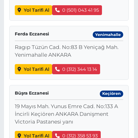
Yol Tarifi Al
0 (501) 043 41 95
Ferda Eczanesi
Yenimahalle
Ragıp Tüzün Cad. No:83 B Yeniçağ Mah.
Yenimahalle ANKARA
Yol Tarifi Al
0 (312) 344 13 14
Büşra Eczanesi
Keçiören
19 Mayıs Mah. Yunus Emre Cad. No:133 A
İncirli Keçiören ANKARA Danişment
Victoria Pastanesi yanı
Yol Tarifi Al
0 (312) 358 53 93