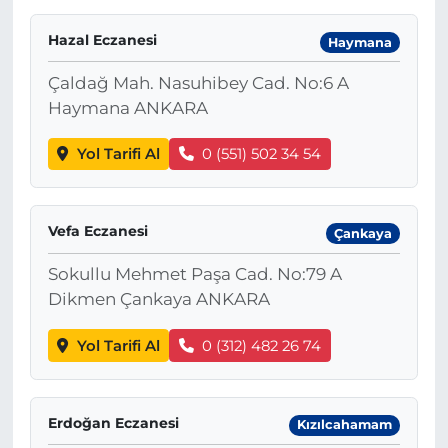
Hazal Eczanesi
Haymana
Çaldağ Mah. Nasuhibey Cad. No:6 A
Haymana ANKARA
Yol Tarifi Al
0 (551) 502 34 54
Vefa Eczanesi
Çankaya
Sokullu Mehmet Paşa Cad. No:79 A
Dikmen Çankaya ANKARA
Yol Tarifi Al
0 (312) 482 26 74
Erdoğan Eczanesi
Kızılcahamam