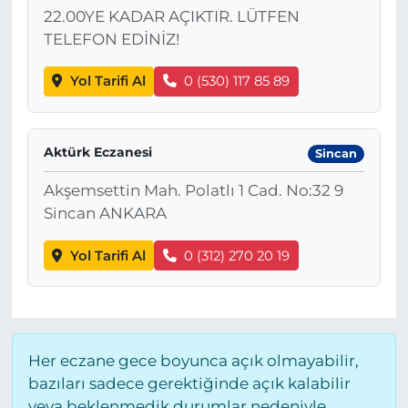
22.00YE KADAR AÇIKTIR. LÜTFEN
TELEFON EDİNİZ!
Yol Tarifi Al
0 (530) 117 85 89
Aktürk Eczanesi
Sincan
Akşemsettin Mah. Polatlı 1 Cad. No:32 9
Sincan ANKARA
Yol Tarifi Al
0 (312) 270 20 19
Her eczane gece boyunca açık olmayabilir,
bazıları sadece gerektiğinde açık kalabilir
veya beklenmedik durumlar nedeniyle