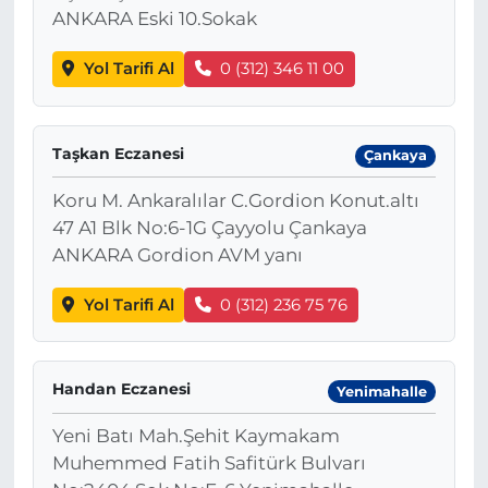
ANKARA Eski 10.Sokak
Yol Tarifi Al
0 (312) 346 11 00
Taşkan Eczanesi
Çankaya
Koru M. Ankaralılar C.Gordion Konut.altı
47 A1 Blk No:6-1G Çayyolu Çankaya
ANKARA Gordion AVM yanı
Yol Tarifi Al
0 (312) 236 75 76
Handan Eczanesi
Yenimahalle
Yeni Batı Mah.Şehit Kaymakam
Muhemmed Fatih Safitürk Bulvarı