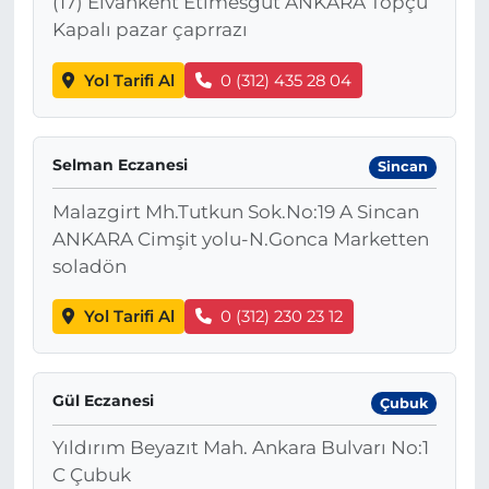
(17) Elvankent Etimesgut ANKARA Topçu
Kapalı pazar çaprrazı
Yol Tarifi Al
0 (312) 435 28 04
Selman Eczanesi
Sincan
Malazgirt Mh.Tutkun Sok.No:19 A Sincan
ANKARA Cimşit yolu-N.Gonca Marketten
soladön
Yol Tarifi Al
0 (312) 230 23 12
Gül Eczanesi
Çubuk
Yıldırım Beyazıt Mah. Ankara Bulvarı No:1
C Çubuk