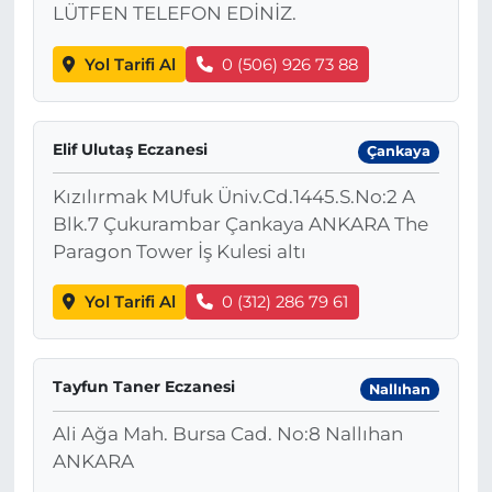
LÜTFEN TELEFON EDİNİZ.
Yol Tarifi Al
0 (506) 926 73 88
Elif Ulutaş Eczanesi
Çankaya
Kızılırmak MUfuk Üniv.Cd.1445.S.No:2 A
Blk.7 Çukurambar Çankaya ANKARA The
Paragon Tower İş Kulesi altı
Yol Tarifi Al
0 (312) 286 79 61
Tayfun Taner Eczanesi
Nallıhan
Ali Ağa Mah. Bursa Cad. No:8 Nallıhan
ANKARA