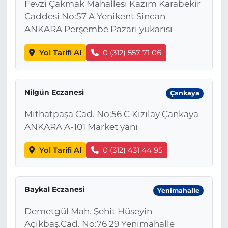
Fevzi Çakmak Mahallesi Kazım Karabekir
Caddesi No:57 A Yenikent Sincan
ANKARA Perşembe Pazarı yukarısı
Yol Tarifi Al
0 (312) 557 71 06
Nilgün Eczanesi
Çankaya
Mithatpaşa Cad. No:56 C Kızılay Çankaya
ANKARA A-101 Market yanı
Yol Tarifi Al
0 (312) 431 44 95
Baykal Eczanesi
Yenimahalle
Demetgül Mah. Şehit Hüseyin
Açıkbaş.Cad. No:76 29 Yenimahalle