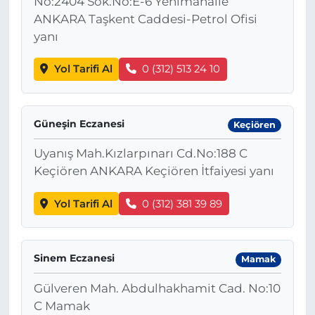
No:2404 Sok.No:E-6 Yenimahalle
ANKARA Taşkent Caddesi-Petrol Ofisi
yanı
Yol Tarifi Al
0 (312) 513 24 10
Güneşin Eczanesi
Keçiören
Uyanış Mah.Kızlarpınarı Cd.No:188 C
Keçiören ANKARA Keçiören İtfaiyesi yanı
Yol Tarifi Al
0 (312) 381 39 89
Sinem Eczanesi
Mamak
Gülveren Mah. Abdulhakhamit Cad. No:10
C Mamak