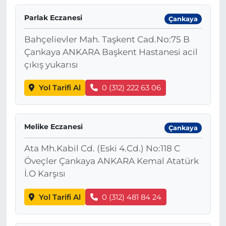
Parlak Eczanesi
Çankaya
Bahçelievler Mah. Taşkent Cad.No:75 B
Çankaya ANKARA Başkent Hastanesi acil
çıkış yukarısı
Yol Tarifi Al
0 (312) 222 63 06
Melike Eczanesi
Çankaya
Ata Mh.Kabil Cd. (Eski 4.Cd.) No:118 C
Öveçler Çankaya ANKARA Kemal Atatürk
İ.O Karşısı
Yol Tarifi Al
0 (312) 481 84 24