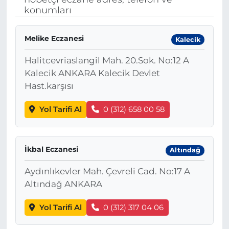
konumları
BÖLGE
Melike Eczanesi
Kalecik
YAŞAM
Halitcevriaslangil Mah. 20.Sok. No:12 A
DÜNYA
Kalecik ANKARA Kalecik Devlet
Hast.karşısı
GENEL
Yol Tarifi Al
0 (312) 658 00 58
GÜNCEL
RESMİ İLAN
İkbal Eczanesi
Altındağ
Aydınlıkevler Mah. Çevreli Cad. No:17 A
Altındağ ANKARA
Yol Tarifi Al
0 (312) 317 04 06