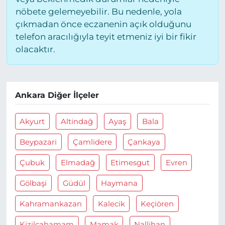
nöbete gelemeyebilir. Bu nedenle, yola
çıkmadan önce eczanenin açık olduğunu
telefon aracılığıyla teyit etmeniz iyi bir fikir
olacaktır.
Ankara Diğer İlçeler
Akyurt
Altindağ
Ayaş
Bala
Beypazari
Çamlidere
Çankaya
Çubuk
Elmadağ
Etimesgut
Evren
Gölbaşi
Güdül
Haymana
Kahramankazan
Kalecik
Keçiören
Kizilcahamam
Mamak
Nallihan