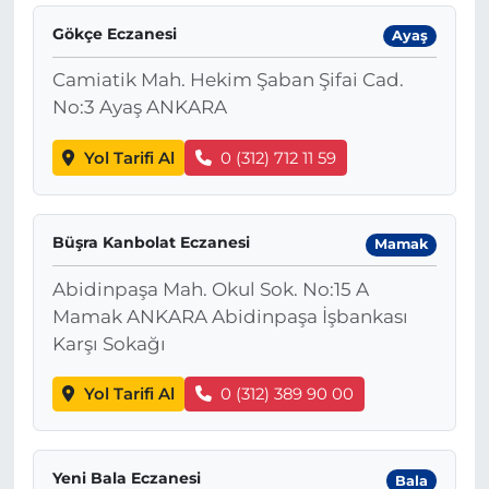
Gökçe Eczanesi
Ayaş
Camiatik Mah. Hekim Şaban Şifai Cad.
No:3 Ayaş ANKARA
Yol Tarifi Al
0 (312) 712 11 59
Büşra Kanbolat Eczanesi
Mamak
Abidinpaşa Mah. Okul Sok. No:15 A
Mamak ANKARA Abidinpaşa İşbankası
Karşı Sokağı
Yol Tarifi Al
0 (312) 389 90 00
Yeni Bala Eczanesi
Bala