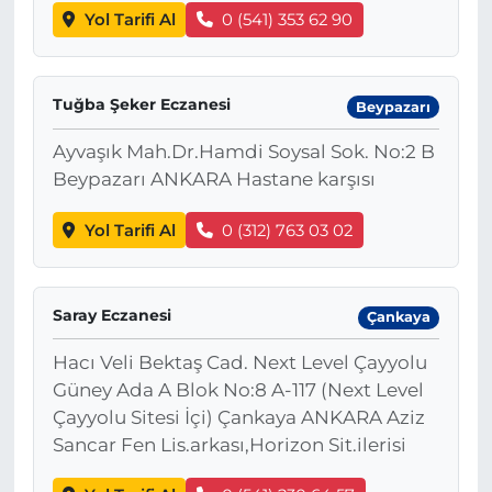
Yol Tarifi Al
0 (541) 353 62 90
Tuğba Şeker Eczanesi
Beypazarı
Ayvaşık Mah.Dr.Hamdi Soysal Sok. No:2 B
Beypazarı ANKARA Hastane karşısı
Yol Tarifi Al
0 (312) 763 03 02
Saray Eczanesi
Çankaya
Hacı Veli Bektaş Cad. Next Level Çayyolu
Güney Ada A Blok No:8 A-117 (Next Level
Çayyolu Sitesi İçi) Çankaya ANKARA Aziz
Sancar Fen Lis.arkası,Horizon Sit.ilerisi