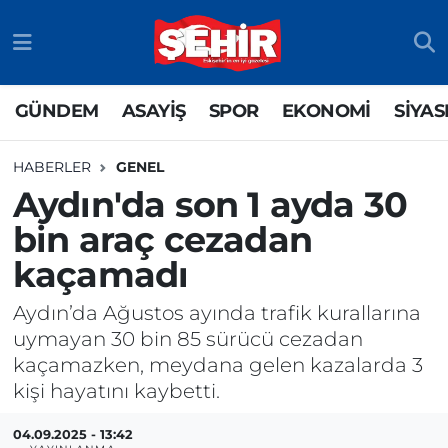
GÜNDEM
ASAYİŞ
Odunpazarı Nöbetçi Eczaneler
GÜNDEM
ASAYİŞ
SPOR
EKONOMİ
SİYAS
ASAYİŞ
GÜNDEM
Odunpazarı Hava Durumu
HABERLER
GENEL
SPOR
SİYASET
Odunpazarı Trafik Yoğunluk Haritası
Aydın'da son 1 ayda 30
bin araç cezadan
EKONOMİ
SPOR
TFF 3.Lig 4.Grup Puan Durumu ve Fikstür
kaçamadı
SİYASET
EKONOMİ
Tüm Manşetler
Aydın’da Ağustos ayında trafik kurallarına
RESMİ İLAN
EĞİTİM
Son Dakika Haberleri
uymayan 30 bin 85 sürücü cezadan
kaçamazken, meydana gelen kazalarda 3
SAĞLIK
Haber Arşivi
kişi hayatını kaybetti.
TEKNOLOJİ
04.09.2025 - 13:42