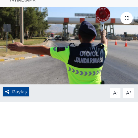
YAYINLANMA
BÖLGE
YAŞAM
DÜNYA
GENEL
GÜNCEL
RESMİ İLAN
Paylaş
-
+
A
A