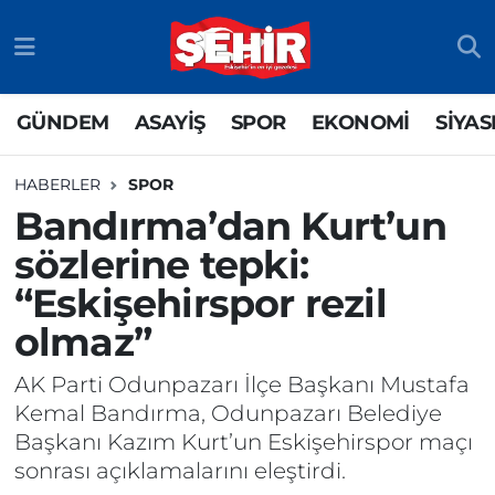
GÜNDEM
ASAYİŞ
Odunpazarı Nöbetçi Eczaneler
GÜNDEM
ASAYİŞ
SPOR
EKONOMİ
SİYAS
ASAYİŞ
GÜNDEM
Odunpazarı Hava Durumu
HABERLER
SPOR
SPOR
SİYASET
Odunpazarı Trafik Yoğunluk Haritası
Bandırma’dan Kurt’un
sözlerine tepki:
EKONOMİ
SPOR
TFF 3.Lig 4.Grup Puan Durumu ve Fikstür
“Eskişehirspor rezil
SİYASET
EKONOMİ
Tüm Manşetler
olmaz”
RESMİ İLAN
EĞİTİM
Son Dakika Haberleri
AK Parti Odunpazarı İlçe Başkanı Mustafa
Kemal Bandırma, Odunpazarı Belediye
SAĞLIK
Haber Arşivi
Başkanı Kazım Kurt’un Eskişehirspor maçı
sonrası açıklamalarını eleştirdi.
TEKNOLOJİ