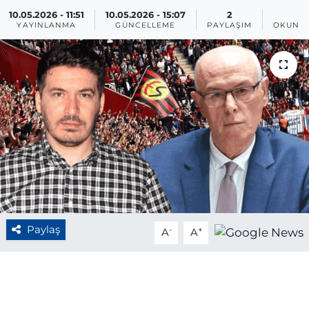
10.05.2026 - 11:51
10.05.2026 - 15:07
2
1
BÖLGE
YAYINLANMA
GÜNCELLEME
PAYLAŞIM
OKUNMA
YAŞAM
DÜNYA
GENEL
GÜNCEL
RESMİ İLAN
Paylaş
-
+
A
A