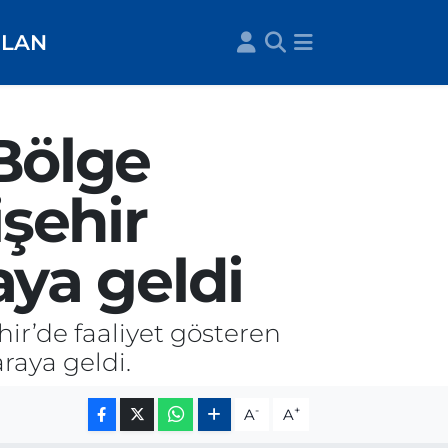
İLAN
Bölge
şehir
aya geldi
r’de faaliyet gösteren
raya geldi.
-
+
A
A