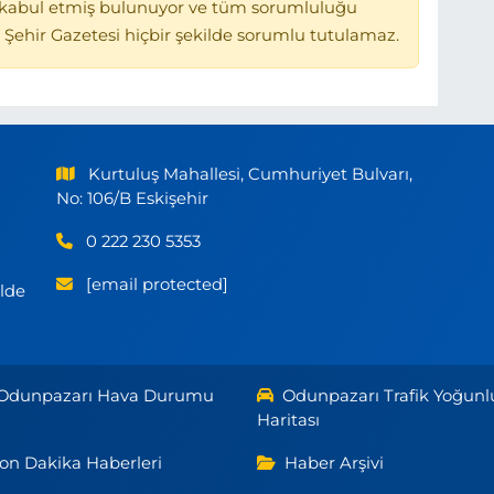
kabul etmiş bulunuyor ve tüm sorumluluğu
 Şehir Gazetesi hiçbir şekilde sorumlu tutulamaz.
Kurtuluş Mahallesi, Cumhuriyet Bulvarı,
No: 106/B Eskişehir
0 222 230 5353
[email protected]
ilde
Odunpazarı Hava Durumu
Odunpazarı Trafik Yoğunl
Haritası
on Dakika Haberleri
Haber Arşivi