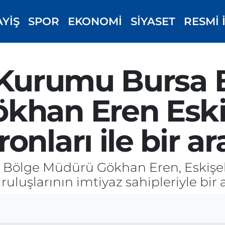
AYİŞ
SPOR
EKONOMİ
SİYASET
RESMİ 
n Kurumu Bursa 
khan Eren Eski
nları ile bir ar
Bölge Müdürü Gökhan Eren, Eskişehi
uluşlarının imtiyaz sahipleriyle bir a