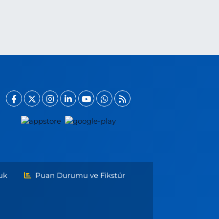
uk
Puan Durumu ve Fikstür