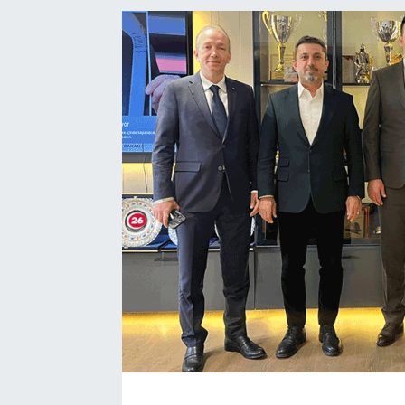
BÖLGE
YAŞAM
DÜNYA
GENEL
GÜNCEL
RESMİ İLAN