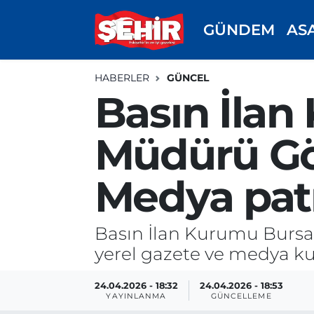
GÜNDEM
AS
GÜNDEM
ASAYİŞ
Odunpazarı Nöbetçi Eczaneler
HABERLER
GÜNCEL
ASAYİŞ
GÜNDEM
Odunpazarı Hava Durumu
Basın İla
SPOR
SİYASET
Odunpazarı Trafik Yoğunluk Haritası
Müdürü Gö
EKONOMİ
SPOR
TFF 3.Lig 4.Grup Puan Durumu ve Fikstür
Medya patro
SİYASET
EKONOMİ
Tüm Manşetler
Basın İlan Kurumu Bursa 
RESMİ İLAN
EĞİTİM
Son Dakika Haberleri
yerel gazete ve medya kur
SAĞLIK
Haber Arşivi
24.04.2026 - 18:32
24.04.2026 - 18:53
YAYINLANMA
GÜNCELLEME
TEKNOLOJİ