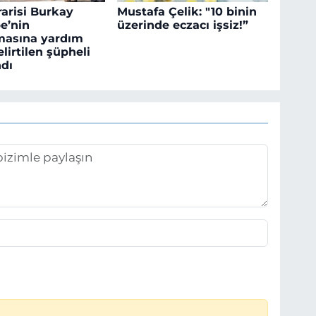
rarisi Burkay
Mustafa Çelik: "10 binin
e’nin
üzerinde eczacı işsiz!”
masına yardım
elirtilen şüpheli
dı