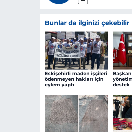
Bunlar da ilginizi çekebilir
Eskişehirli maden işçileri
Başkan
ödenmeyen hakları için
yönetim
eylem yaptı
destek