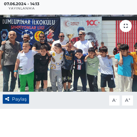
07.06.2024 - 14:13
YAYINLANMA
BÖLGE
YAŞAM
DÜNYA
GENEL
GÜNCEL
RESMİ İLAN
Paylaş
-
+
A
A