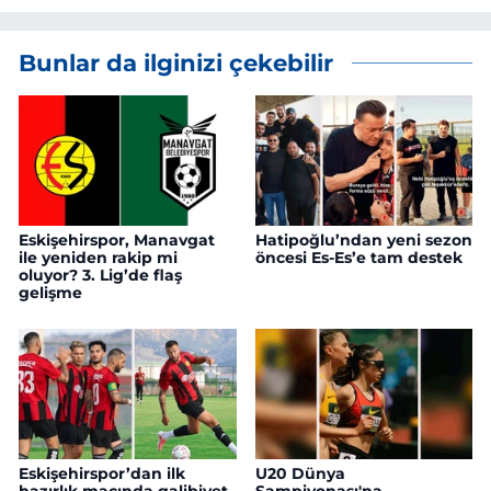
Bunlar da ilginizi çekebilir
Eskişehirspor, Manavgat
Hatipoğlu’ndan yeni sezon
ile yeniden rakip mi
öncesi Es-Es’e tam destek
oluyor? 3. Lig’de flaş
gelişme
Eskişehirspor’dan ilk
U20 Dünya
hazırlık maçında galibiyet
Şampiyonası'na