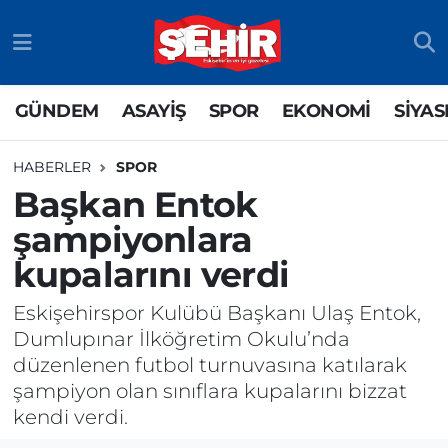
GÜNDEM
ASAYİŞ
Odunpazarı Nöbetçi Eczaneler
GÜNDEM
ASAYİŞ
SPOR
EKONOMİ
SİYAS
ASAYİŞ
GÜNDEM
Odunpazarı Hava Durumu
HABERLER
SPOR
SPOR
SİYASET
Odunpazarı Trafik Yoğunluk Haritası
Başkan Entok
şampiyonlara
EKONOMİ
SPOR
TFF 3.Lig 4.Grup Puan Durumu ve Fikstür
kupalarını verdi
SİYASET
EKONOMİ
Tüm Manşetler
Eskişehirspor Kulübü Başkanı Ulaş Entok,
RESMİ İLAN
EĞİTİM
Son Dakika Haberleri
Dumlupınar İlköğretim Okulu’nda
düzenlenen futbol turnuvasına katılarak
SAĞLIK
Haber Arşivi
şampiyon olan sınıflara kupalarını bizzat
kendi verdi.
TEKNOLOJİ