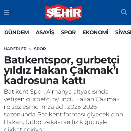
GÜNDEM
ASAYİŞ
Odunpazarı Nöbetçi Eczaneler
GÜNDEM
ASAYİŞ
SPOR
EKONOMİ
SİYAS
ASAYİŞ
GÜNDEM
Odunpazarı Hava Durumu
HABERLER
SPOR
SPOR
SİYASET
Odunpazarı Trafik Yoğunluk Haritası
Batıkentspor, gurbetçi
yıldız Hakan Çakmak’ı
EKONOMİ
SPOR
TFF 3.Lig 4.Grup Puan Durumu ve Fikstür
kadrosuna kattı
SİYASET
EKONOMİ
Tüm Manşetler
Batıkent Spor, Almanya altyapısında
RESMİ İLAN
EĞİTİM
Son Dakika Haberleri
yetişen gurbetçi oyuncu Hakan Çakmak
ile sözleşme imzaladı. 2025-2026
SAĞLIK
Haber Arşivi
sezonunda Batıkent forması giyecek olan
Hakan, futbol zekâsı ve fizik gücüyle
TEKNOLOJİ
dikkat çekiyor.