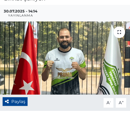
BÖLGE
30.07.2025 - 14:14
YAYINLANMA
YAŞAM
DÜNYA
GENEL
GÜNCEL
RESMİ İLAN
Paylaş
-
+
A
A