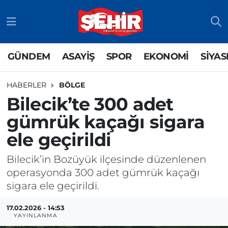
GÜNDEM
ASAYİŞ
Odunpazarı Nöbetçi Eczaneler
GÜNDEM
ASAYİŞ
SPOR
EKONOMİ
SİYAS
ASAYİŞ
GÜNDEM
Odunpazarı Hava Durumu
HABERLER
BÖLGE
SPOR
SİYASET
Odunpazarı Trafik Yoğunluk Haritası
Bilecik’te 300 adet
gümrük kaçağı sigara
EKONOMİ
SPOR
TFF 3.Lig 4.Grup Puan Durumu ve Fikstür
ele geçirildi
SİYASET
EKONOMİ
Tüm Manşetler
Bilecik’in Bozüyük ilçesinde düzenlenen
RESMİ İLAN
EĞİTİM
Son Dakika Haberleri
operasyonda 300 adet gümrük kaçağı
sigara ele geçirildi.
SAĞLIK
Haber Arşivi
17.02.2026 - 14:53
YAYINLANMA
TEKNOLOJİ