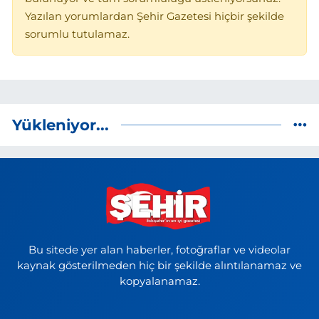
Yazılan yorumlardan Şehir Gazetesi hiçbir şekilde
sorumlu tutulamaz.
Yükleniyor...
Bu sitede yer alan haberler, fotoğraflar ve videolar
kaynak gösterilmeden hiç bir şekilde alıntılanamaz ve
kopyalanamaz.