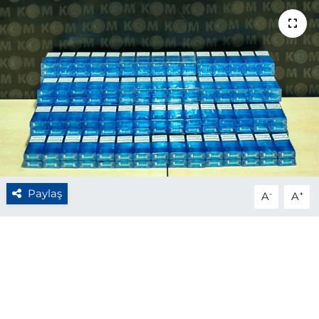
BÖLGE
YAŞAM
DÜNYA
GENEL
GÜNCEL
Paylaş
-
+
A
A
RESMİ İLAN