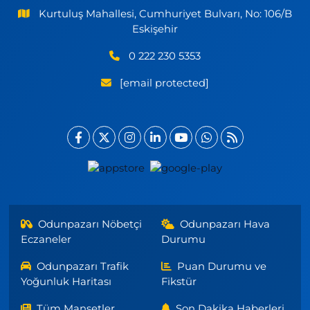
Kurtuluş Mahallesi, Cumhuriyet Bulvarı, No: 106/B
Eskişehir
0 222 230 5353
[email protected]
Odunpazarı Nöbetçi
Odunpazarı Hava
Eczaneler
Durumu
Odunpazarı Trafik
Puan Durumu ve
Yoğunluk Haritası
Fikstür
Tüm Manşetler
Son Dakika Haberleri