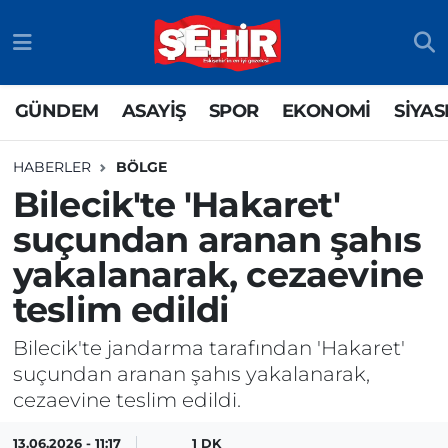
GÜNDEM
ASAYİŞ
Odunpazarı Nöbetçi Eczaneler
GÜNDEM
ASAYİŞ
SPOR
EKONOMİ
SİYAS
ASAYİŞ
GÜNDEM
Odunpazarı Hava Durumu
HABERLER
BÖLGE
SPOR
SİYASET
Odunpazarı Trafik Yoğunluk Haritası
Bilecik'te 'Hakaret'
suçundan aranan şahıs
EKONOMİ
SPOR
TFF 3.Lig 4.Grup Puan Durumu ve Fikstür
yakalanarak, cezaevine
SİYASET
EKONOMİ
Tüm Manşetler
teslim edildi
RESMİ İLAN
EĞİTİM
Son Dakika Haberleri
Bilecik'te jandarma tarafından 'Hakaret'
suçundan aranan şahıs yakalanarak,
SAĞLIK
Haber Arşivi
cezaevine teslim edildi.
TEKNOLOJİ
13.06.2026 - 11:17
1 DK