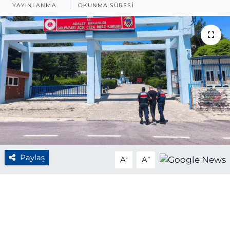
YAYINLANMA
OKUNMA SÜRESI
BÖLGE
YAŞAM
DÜNYA
GENEL
GÜNCEL
RESMİ İLAN
Paylaş
-
+
A
A