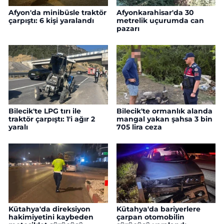
Afyon'da minibüsle traktör
Afyonkarahisar'da 30
çarpıştı: 6 kişi yaralandı
metrelik uçurumda can
pazarı
Bilecik'te LPG tırı ile
Bilecik'te ormanlık alanda
traktör çarpıştı: 1'i ağır 2
mangal yakan şahsa 3 bin
yaralı
705 lira ceza
Kütahya'da direksiyon
Kütahya'da bariyerlere
hakimiyetini kaybeden
çarpan otomobilin