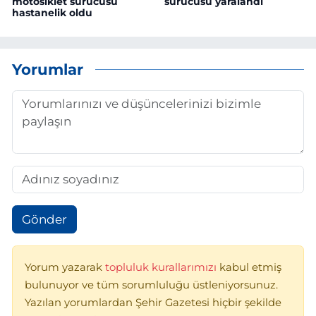
motosiklet sürücüsü
sürücüsü yaralandı
hastanelik oldu
Yorumlar
Gönder
Yorum yazarak
topluluk kurallarımızı
kabul etmiş
bulunuyor ve tüm sorumluluğu üstleniyorsunuz.
Yazılan yorumlardan Şehir Gazetesi hiçbir şekilde