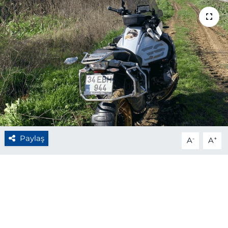
BÖLGE
YAŞAM
DÜNYA
GENEL
GÜNCEL
Paylaş
-
+
A
A
RESMİ İLAN