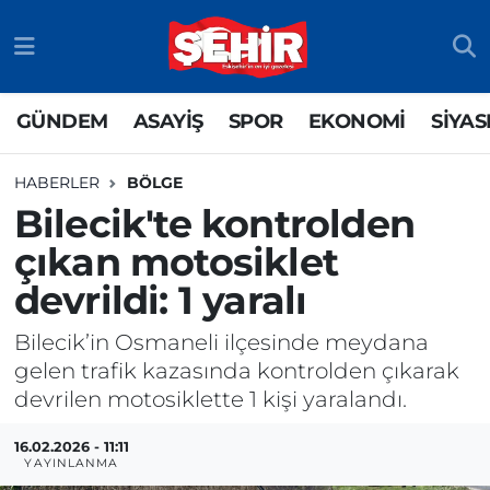
GÜNDEM
ASAYİŞ
Odunpazarı Nöbetçi Eczaneler
GÜNDEM
ASAYİŞ
SPOR
EKONOMİ
SİYAS
ASAYİŞ
GÜNDEM
Odunpazarı Hava Durumu
HABERLER
BÖLGE
SPOR
SİYASET
Odunpazarı Trafik Yoğunluk Haritası
Bilecik'te kontrolden
çıkan motosiklet
EKONOMİ
SPOR
TFF 3.Lig 4.Grup Puan Durumu ve Fikstür
devrildi: 1 yaralı
SİYASET
EKONOMİ
Tüm Manşetler
Bilecik’in Osmaneli ilçesinde meydana
RESMİ İLAN
EĞİTİM
Son Dakika Haberleri
gelen trafik kazasında kontrolden çıkarak
devrilen motosiklette 1 kişi yaralandı.
SAĞLIK
Haber Arşivi
16.02.2026 - 11:11
YAYINLANMA
TEKNOLOJİ