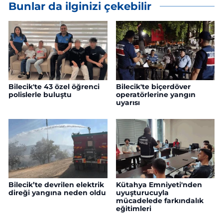
Bunlar da ilginizi çekebilir
Bilecik'te 43 özel öğrenci
Bilecik'te biçerdöver
polislerle buluştu
operatörlerine yangın
uyarısı
Bilecik’te devrilen elektrik
Kütahya Emniyeti'nden
direği yangına neden oldu
uyuşturucuyla
mücadelede farkındalık
eğitimleri