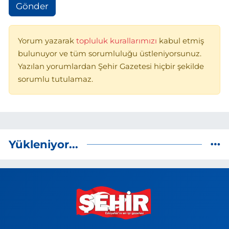
Gönder
Yorum yazarak
topluluk kurallarımızı
kabul etmiş
bulunuyor ve tüm sorumluluğu üstleniyorsunuz.
Yazılan yorumlardan Şehir Gazetesi hiçbir şekilde
sorumlu tutulamaz.
Yükleniyor...