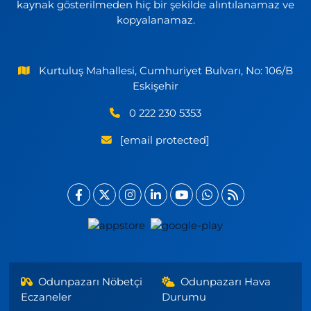
kaynak gösterilmeden hiç bir şekilde alıntılanamaz ve
kopyalanamaz.
Kurtuluş Mahallesi, Cumhuriyet Bulvarı, No: 106/B
Eskişehir
0 222 230 5353
[email protected]
Odunpazarı Nöbetçi
Odunpazarı Hava
Eczaneler
Durumu