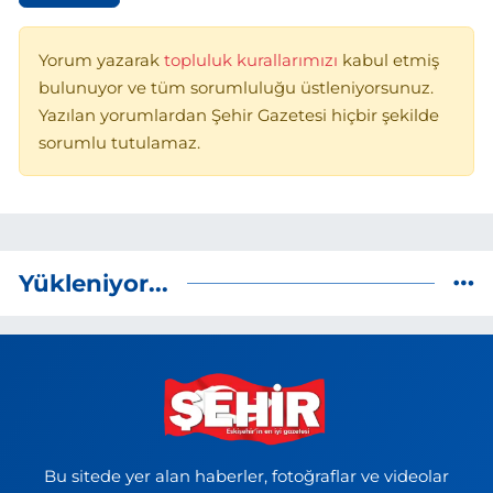
Yorum yazarak
topluluk kurallarımızı
kabul etmiş
bulunuyor ve tüm sorumluluğu üstleniyorsunuz.
Yazılan yorumlardan Şehir Gazetesi hiçbir şekilde
sorumlu tutulamaz.
Yükleniyor...
Bu sitede yer alan haberler, fotoğraflar ve videolar