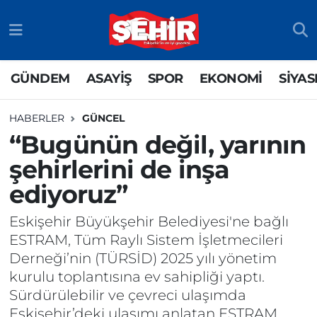
GÜNDEM
ASAYİŞ
Odunpazarı Nöbetçi Eczaneler
GÜNDEM
ASAYİŞ
SPOR
EKONOMİ
SİYAS
ASAYİŞ
GÜNDEM
Odunpazarı Hava Durumu
HABERLER
GÜNCEL
SPOR
SİYASET
Odunpazarı Trafik Yoğunluk Haritası
“Bugünün değil, yarının
şehirlerini de inşa
EKONOMİ
SPOR
TFF 3.Lig 4.Grup Puan Durumu ve Fikstür
ediyoruz”
SİYASET
EKONOMİ
Tüm Manşetler
Eskişehir Büyükşehir Belediyesi'ne bağlı
RESMİ İLAN
EĞİTİM
Son Dakika Haberleri
ESTRAM, Tüm Raylı Sistem İşletmecileri
Derneği’nin (TÜRSİD) 2025 yılı yönetim
SAĞLIK
Haber Arşivi
kurulu toplantısına ev sahipliği yaptı.
Sürdürülebilir ve çevreci ulaşımda
TEKNOLOJİ
Eskişehir’deki ulaşımı anlatan ESTRAM