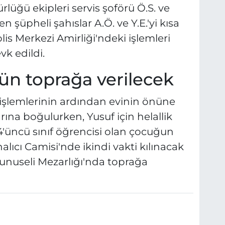
üğü ekipleri servis şoförü Ö.S. ve
 şüpheli şahıslar A.Ö. ve Y.E.'yi kısa
is Merkezi Amirliği'ndeki işlemleri
vk edildi.
ün toprağa verilecek
 işlemlerinin ardından evinin önüne
larına boğulurken, Yusuf için helallik
 4'üncü sınıf öğrencisi olan çocuğun
lıcı Camisi'nde ikindi vakti kılınacak
nuseli Mezarlığı'nda toprağa