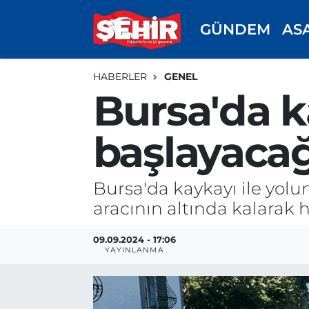
GÜNDEM
AS
GÜNDEM
ASAYİŞ
Odunpazarı Nöbetçi Eczaneler
HABERLER
GENEL
ASAYİŞ
GÜNDEM
Odunpazarı Hava Durumu
Bursa'da k
SPOR
SİYASET
Odunpazarı Trafik Yoğunluk Haritası
başlayacağ
EKONOMİ
SPOR
TFF 3.Lig 4.Grup Puan Durumu ve Fikstür
Bursa'da kaykayı ile yolu
SİYASET
EKONOMİ
Tüm Manşetler
aracının altında kalarak h
RESMİ İLAN
EĞİTİM
Son Dakika Haberleri
09.09.2024 - 17:06
YAYINLANMA
SAĞLIK
Haber Arşivi
TEKNOLOJİ