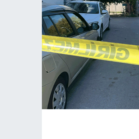
BÖLGE
YAŞAM
DÜNYA
GENEL
GÜNCEL
RESMİ İLAN