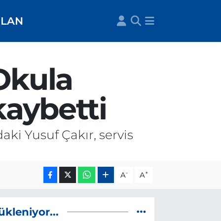
İLAN
Okula
kaybetti
aki Yusuf Çakır, servis
-
+
A
A
ükleniyor...