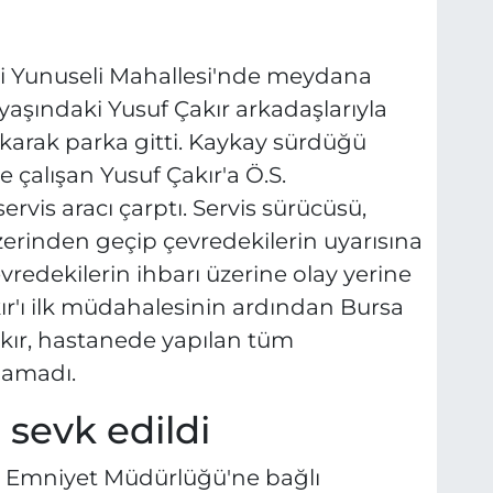
i Yunuseli Mahallesi'nde meydana
0 yaşındaki Yusuf Çakır arkadaşlarıyla
karak parka gitti. Kaykay sürdüğü
 çalışan Yusuf Çakır'a Ö.S.
ervis aracı çarptı. Servis sürücüsü,
üzerinden geçip çevredekilerin uyarısına
redekilerin ihbarı üzerine olay yerine
kır'ı ilk müdahalesinin ardından Bursa
akır, hastanede yapılan tüm
lamadı.
 sevk edildi
İl Emniyet Müdürlüğü'ne bağlı