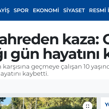
AYİŞ
SPOR
EKONOMİ
SİYASET
RESMİ 
ahreden kaza: 
ı gün hayatını 
n karşısına geçmeye çalışan 10 yaşınd
ayatını kaybetti.
Y