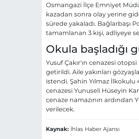
Osmangazi İlçe Emniyet Müdürl
kazadan sonra olay yerine giden
sürede yakaladı. Bağlarbaşı Pol
tamamlanan 3 kişi, adliyeye se
Okula başladığı g
Yusuf Çakır'ın cenazesi otopsi
getirildi. Aile yakınları gözyaş
istendi. Şahin Yılmaz İlkokulu
cenazesi Yunuseli Hüseyin Kana
cenaze namazının ardından Yu
verilecek.
Kaynak:
İhlas Haber Ajansı