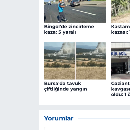
Bingöl'de zincirleme
Kastamo
kaza: 5 yaralı
kazası: 
Bursa'da tavuk
Gaziant
çiftliğinde yangın
kavgası
oldu: 1 
Yorumlar