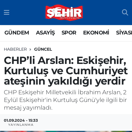
GÜNDEM
ASAYİŞ
Odunpazarı Nöbetçi Eczaneler
GÜNDEM
ASAYİŞ
SPOR
EKONOMİ
SİYAS
ASAYİŞ
GÜNDEM
Odunpazarı Hava Durumu
HABERLER
GÜNCEL
SPOR
SİYASET
Odunpazarı Trafik Yoğunluk Haritası
CHP’li Arslan: Eskişehir,
Kurtuluş ve Cumhuriyet
EKONOMİ
SPOR
TFF 3.Lig 4.Grup Puan Durumu ve Fikstür
ateşinin yakıldığı yerdir
SİYASET
EKONOMİ
Tüm Manşetler
CHP Eskişehir Milletvekili İbrahim Arslan, 2
RESMİ İLAN
EĞİTİM
Son Dakika Haberleri
Eylül Eskişehir'in Kurtuluş Günü'yle ilgili bir
mesaj yayımladı.
SAĞLIK
Haber Arşivi
01.09.2024 - 15:33
YAYINLANMA
TEKNOLOJİ