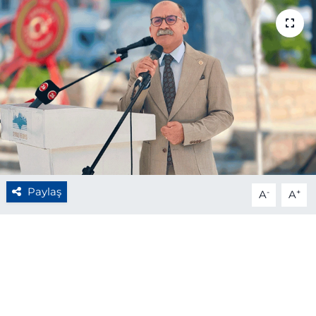
BÖLGE
YAŞAM
DÜNYA
GENEL
GÜNCEL
Paylaş
-
+
A
A
RESMİ İLAN