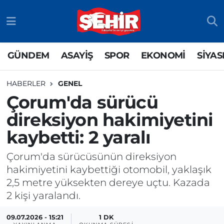
GÜNDEM
ASAYİŞ
Odunpazarı Nöbetçi Eczaneler
GÜNDEM
ASAYİŞ
SPOR
EKONOMİ
SİYAS
ASAYİŞ
GÜNDEM
Odunpazarı Hava Durumu
HABERLER
GENEL
SPOR
SİYASET
Odunpazarı Trafik Yoğunluk Haritası
Çorum'da sürücü
direksiyon hakimiyetini
EKONOMİ
SPOR
TFF 3.Lig 4.Grup Puan Durumu ve Fikstür
kaybetti: 2 yaralı
SİYASET
EKONOMİ
Tüm Manşetler
Çorum'da sürücüsünün direksiyon
RESMİ İLAN
EĞİTİM
Son Dakika Haberleri
hakimiyetini kaybettiği otomobil, yaklaşık
2,5 metre yüksekten dereye uçtu. Kazada
SAĞLIK
Haber Arşivi
2 kişi yaralandı.
TEKNOLOJİ
09.07.2026 - 15:21
1 DK