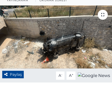
YAYINLANMA
OKUNMA SÜRESI
BÖLGE
YAŞAM
DÜNYA
GENEL
GÜNCEL
RESMİ İLAN
Paylaş
-
+
A
A