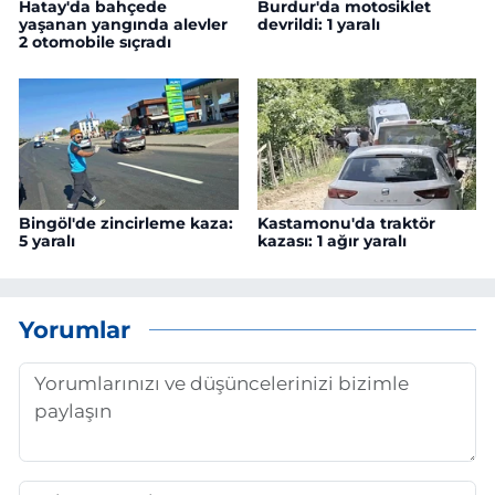
Hatay'da bahçede
Burdur'da motosiklet
yaşanan yangında alevler
devrildi: 1 yaralı
2 otomobile sıçradı
Bingöl'de zincirleme kaza:
Kastamonu'da traktör
5 yaralı
kazası: 1 ağır yaralı
Yorumlar