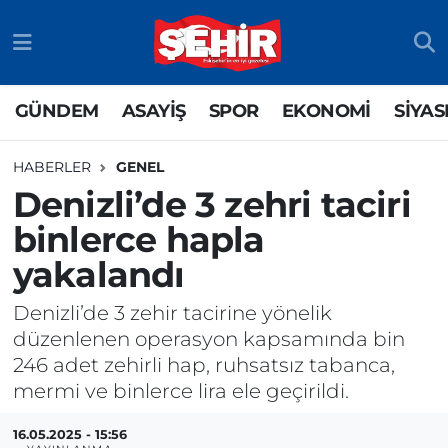
GÜNDEM
ASAYİŞ
Odunpazarı Nöbetçi Eczaneler
GÜNDEM
ASAYİŞ
SPOR
EKONOMİ
SİYAS
ASAYİŞ
GÜNDEM
Odunpazarı Hava Durumu
HABERLER
GENEL
SPOR
SİYASET
Odunpazarı Trafik Yoğunluk Haritası
Denizli’de 3 zehri taciri
binlerce hapla
EKONOMİ
SPOR
TFF 3.Lig 4.Grup Puan Durumu ve Fikstür
yakalandı
SİYASET
EKONOMİ
Tüm Manşetler
Denizli’de 3 zehir tacirine yönelik
RESMİ İLAN
EĞİTİM
Son Dakika Haberleri
düzenlenen operasyon kapsamında bin
246 adet zehirli hap, ruhsatsız tabanca,
SAĞLIK
Haber Arşivi
mermi ve binlerce lira ele geçirildi.
TEKNOLOJİ
16.05.2025 - 15:56