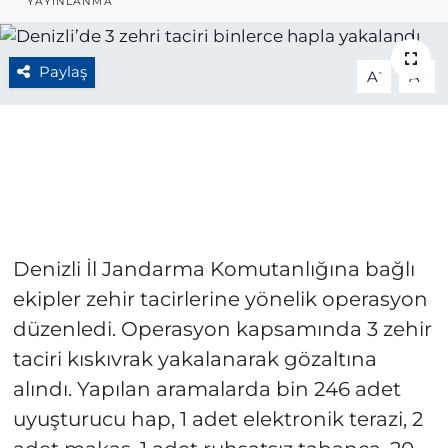
YAYINLANMA
BÖLGE
Paylaş
-
+
A
A
YAŞAM
DÜNYA
GENEL
GÜNCEL
Denizli İl Jandarma Komutanlığına bağlı
RESMİ İLAN
ekipler zehir tacirlerine yönelik operasyon
düzenledi. Operasyon kapsamında 3 zehir
taciri kıskıvrak yakalanarak gözaltına
alındı. Yapılan aramalarda bin 246 adet
uyuşturucu hap, 1 adet elektronik terazi, 2