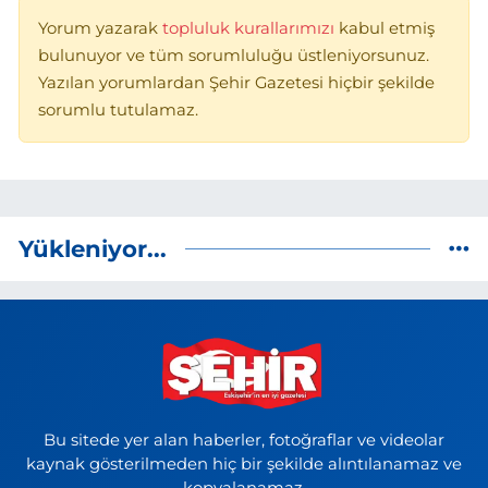
Yorum yazarak
topluluk kurallarımızı
kabul etmiş
bulunuyor ve tüm sorumluluğu üstleniyorsunuz.
Yazılan yorumlardan Şehir Gazetesi hiçbir şekilde
sorumlu tutulamaz.
Yükleniyor...
Bu sitede yer alan haberler, fotoğraflar ve videolar
kaynak gösterilmeden hiç bir şekilde alıntılanamaz ve
kopyalanamaz.