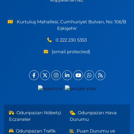
Kurtuluş Mahallesi, Cumhuriyet Bulvarı, No: 106/B
Eskişehir
0 222 230 5353
[email protected]
Odunpazarı Nöbetçi
Odunpazarı Hava
Eczaneler
Durumu
Odunpazarı Trafik
Puan Durumu ve