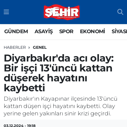
GÜNDEM
ASAYİŞ
Odunpazarı Nöbetçi Eczaneler
GÜNDEM
ASAYİŞ
SPOR
EKONOMİ
SİYAS
ASAYİŞ
GÜNDEM
Odunpazarı Hava Durumu
HABERLER
GENEL
SPOR
SİYASET
Odunpazarı Trafik Yoğunluk Haritası
Diyarbakır'da acı olay:
Bir işçi 13'üncü kattan
EKONOMİ
SPOR
TFF 3.Lig 4.Grup Puan Durumu ve Fikstür
düşerek hayatını
SİYASET
EKONOMİ
Tüm Manşetler
kaybetti
RESMİ İLAN
EĞİTİM
Son Dakika Haberleri
Diyarbakır'ın Kayapınar ilçesinde 13'üncü
kattan düşen işçi hayatını kaybetti. Olay
SAĞLIK
Haber Arşivi
yerine gelen yakınları sinir krizi geçirdi.
TEKNOLOJİ
03.12.2024 - 19:18