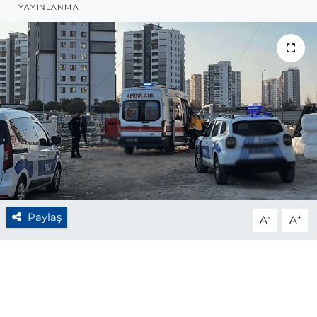
YAYINLANMA
BÖLGE
YAŞAM
DÜNYA
GENEL
GÜNCEL
RESMİ İLAN
Paylaş
-
+
A
A