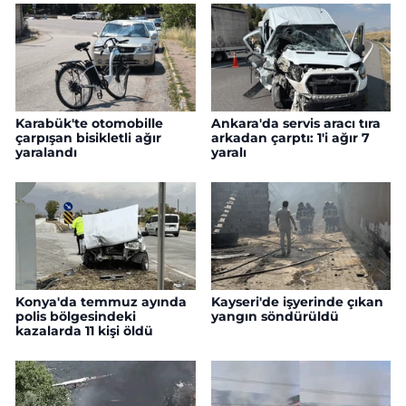
Karabük'te otomobille
Ankara'da servis aracı tıra
çarpışan bisikletli ağır
arkadan çarptı: 1'i ağır 7
yaralandı
yaralı
Konya'da temmuz ayında
Kayseri'de işyerinde çıkan
polis bölgesindeki
yangın söndürüldü
kazalarda 11 kişi öldü