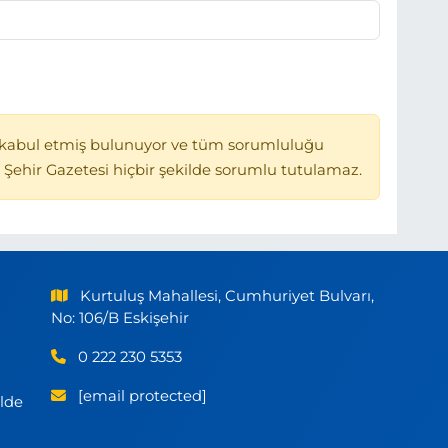
kabul etmiş bulunuyor ve tüm sorumluluğu
 Şehir Gazetesi hiçbir şekilde sorumlu tutulamaz.
Kurtuluş Mahallesi, Cumhuriyet Bulvarı,
No: 106/B Eskişehir
0 222 230 5353
[email protected]
ilde