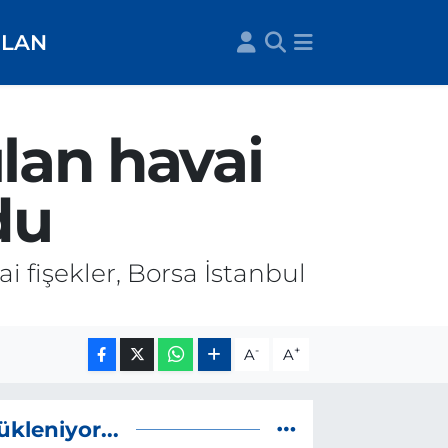
İLAN
lan havai
du
 fişekler, Borsa İstanbul
-
+
A
A
ükleniyor...