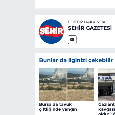
EDITÖR HAKKINDA
ŞEHİR GAZETESİ
Bunlar da ilginizi çekebilir
Bursa'da tavuk
Gaziant
çiftliğinde yangın
kavgası
oldu: 1 