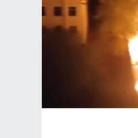
BÖLGE
YAŞAM
DÜNYA
GENEL
GÜNCEL
RESMİ İLAN