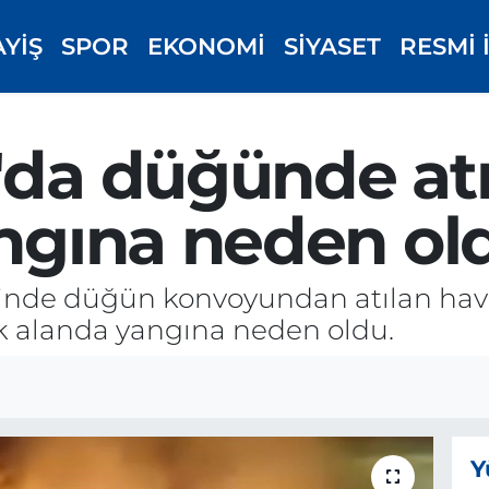
AYİŞ
SPOR
EKONOMİ
SİYASET
RESMİ 
'da düğünde atı
angına neden ol
sinde düğün konvoyundan atılan havai
uk alanda yangına neden oldu.
Y