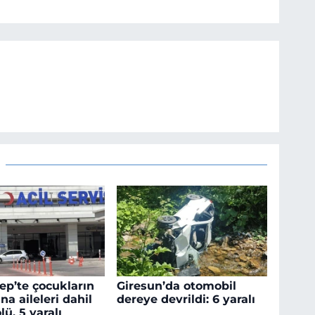
ep’te çocukların
Giresun’da otomobil
na aileleri dahil
dereye devrildi: 6 yaralı
ölü, 5 yaralı