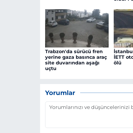
Trabzon'da sürücü fren
İstanbu
yerine gaza basınca araç
İETT ot
site duvarından aşağı
ölü
uçtu
Yorumlar