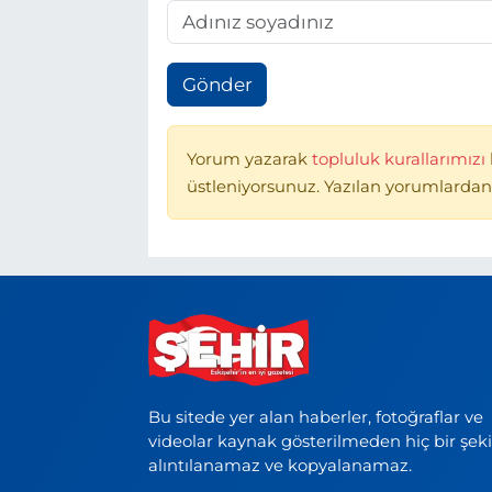
Gönder
Yorum yazarak
topluluk kurallarımızı
üstleniyorsunuz. Yazılan yorumlardan
Bu sitede yer alan haberler, fotoğraflar ve
videolar kaynak gösterilmeden hiç bir şek
alıntılanamaz ve kopyalanamaz.