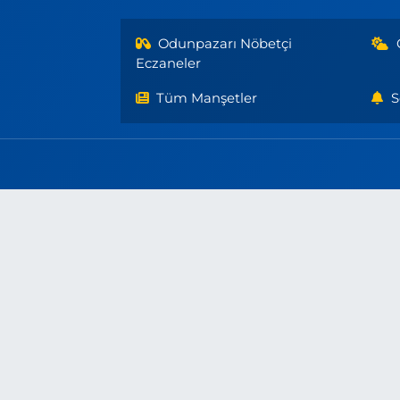
Odunpazarı Nöbetçi
Eczaneler
Tüm Manşetler
S