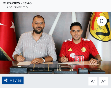
21.07.2025 - 13:46
YAYINLANMA
BÖLGE
YAŞAM
DÜNYA
GENEL
GÜNCEL
RESMİ İLAN
Paylaş
-
+
A
A