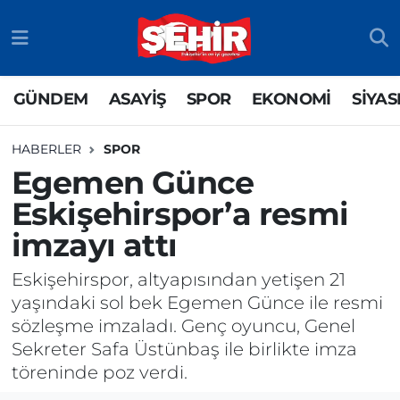
GÜNDEM
ASAYİŞ
Odunpazarı Nöbetçi Eczaneler
GÜNDEM
ASAYİŞ
SPOR
EKONOMİ
SİYAS
ASAYİŞ
GÜNDEM
Odunpazarı Hava Durumu
HABERLER
SPOR
SPOR
SİYASET
Odunpazarı Trafik Yoğunluk Haritası
Egemen Günce
Eskişehirspor’a resmi
EKONOMİ
SPOR
TFF 3.Lig 4.Grup Puan Durumu ve Fikstür
imzayı attı
SİYASET
EKONOMİ
Tüm Manşetler
Eskişehirspor, altyapısından yetişen 21
RESMİ İLAN
EĞİTİM
Son Dakika Haberleri
yaşındaki sol bek Egemen Günce ile resmi
sözleşme imzaladı. Genç oyuncu, Genel
SAĞLIK
Haber Arşivi
Sekreter Safa Üstünbaş ile birlikte imza
töreninde poz verdi.
TEKNOLOJİ