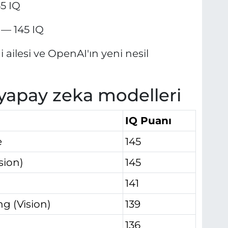
5 IQ
 — 145 IQ
 ailesi ve OpenAI'ın yeni nesil
ı yapay zeka modelleri
IQ Puanı
e
145
sion)
145
141
g (Vision)
139
136