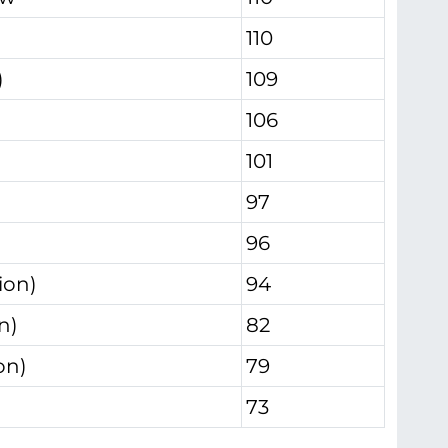
110
)
109
106
101
97
96
ion)
94
n)
82
on)
79
73