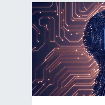
BÖLGE
YAŞAM
DÜNYA
GENEL
GÜNCEL
RESMİ İLAN