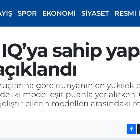
AYİŞ
SPOR
EKONOMİ
SİYASET
RESMİ 
IQ’ya sahip ya
açıklandı
nuçlarına göre dünyanın en yüksek 
ede iki model eşit puanla yer alırken,
eliştiricilerin modelleri arasındaki r