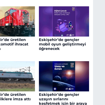
ir’de üretilen
Eskişehir’de gençler
komotif ihracat
mobil oyun geliştirmeyi
a
öğrenecek
ir’de üretilen
Eskişehir’de gençler
ilklere imza attı
uzayın sırlarını
keşfetmek için bir araya