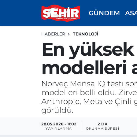
GÜNDEM
AS
GÜNDEM
ASAYİŞ
Odunpazarı Nöbetçi Eczaneler
HABERLER
TEKNOLOJİ
ASAYİŞ
GÜNDEM
Odunpazarı Hava Durumu
En yüksek 
SPOR
SİYASET
Odunpazarı Trafik Yoğunluk Haritası
modelleri 
EKONOMİ
SPOR
TFF 3.Lig 4.Grup Puan Durumu ve Fikstür
Norveç Mensa IQ testi so
SİYASET
EKONOMİ
Tüm Manşetler
modelleri belli oldu. Zirv
Anthropic, Meta ve Çinli g
RESMİ İLAN
EĞİTİM
Son Dakika Haberleri
görüldü.
SAĞLIK
Haber Arşivi
28.05.2026 - 11:02
2 DK
YAYINLANMA
OKUNMA SÜRESI
TEKNOLOJİ