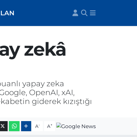
İLAN
pay zekâ
puanlı yapay zeka
 Google, OpenAI, xAI,
ekabetin giderek kızıştığı
-
+
A
A