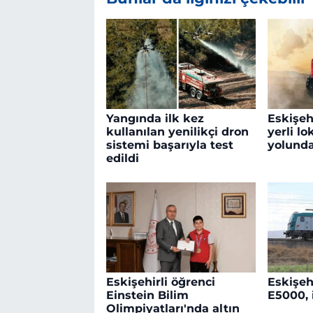
Yangında ilk kez
Eskişeh
kullanılan yenilikçi dron
yerli lo
sistemi başarıyla test
yolund
edildi
Eskişehirli öğrenci
Eskişeh
Einstein Bilim
E5000, 
Olimpiyatları'nda altın