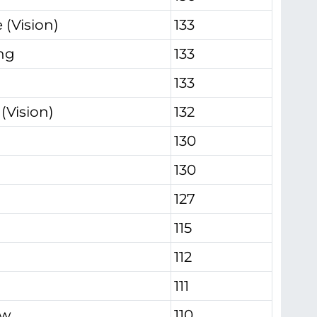
 (Vision)
133
ng
133
133
(Vision)
132
130
130
127
115
112
111
ew
110