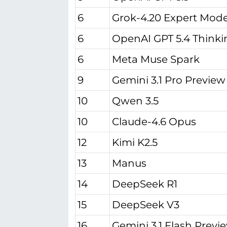
6
Grok-4.20 Expert Mode
6
OpenAI GPT 5.4 Thinki
6
Meta Muse Spark
9
Gemini 3.1 Pro Preview 
10
Qwen 3.5
10
Claude-4.6 Opus
12
Kimi K2.5
13
Manus
14
DeepSeek R1
15
DeepSeek V3
16
Gemini 3.1 Flash Previ