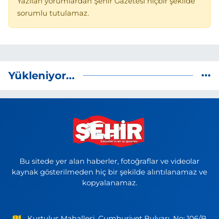
Yazılan yorumlardan Şehir Gazetesi hiçbir şekilde
sorumlu tutulamaz.
Yükleniyor...
Bu sitede yer alan haberler, fotoğraflar ve videolar
kaynak gösterilmeden hiç bir şekilde alıntılanamaz ve
kopyalanamaz.
Kurtuluş Mahallesi, Cumhuriyet Bulvarı, No: 106/B