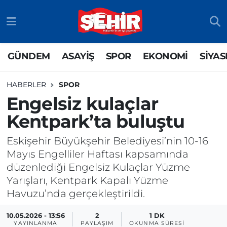
GÜNDEM
ASAYİŞ
Odunpazarı Nöbetçi Eczaneler
GÜNDEM
ASAYİŞ
SPOR
EKONOMİ
SİYAS
ASAYİŞ
GÜNDEM
Odunpazarı Hava Durumu
HABERLER
SPOR
SPOR
SİYASET
Odunpazarı Trafik Yoğunluk Haritası
Engelsiz kulaçlar
Kentpark’ta buluştu
EKONOMİ
SPOR
TFF 3.Lig 4.Grup Puan Durumu ve Fikstür
Eskişehir Büyükşehir Belediyesi’nin 10-16
SİYASET
EKONOMİ
Tüm Manşetler
Mayıs Engelliler Haftası kapsamında
düzenlediği Engelsiz Kulaçlar Yüzme
RESMİ İLAN
EĞİTİM
Son Dakika Haberleri
Yarışları, Kentpark Kapalı Yüzme
Havuzu’nda gerçekleştirildi.
SAĞLIK
Haber Arşivi
10.05.2026 - 13:56
2
1 DK
TEKNOLOJİ
YAYINLANMA
PAYLAŞIM
OKUNMA SÜRESI