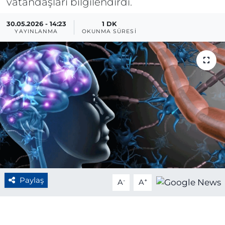
vatandaşları bilgilendirdi.
BÖLGE
30.05.2026 - 14:23
1 DK
YAYINLANMA
OKUNMA SÜRESI
YAŞAM
DÜNYA
GENEL
GÜNCEL
RESMİ İLAN
Paylaş
-
+
A
A