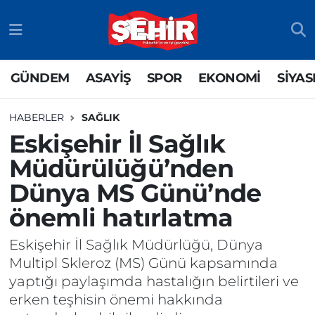
GÜNDEM
ASAYİŞ
Eskişehir Nöbetçi Eczaneler
GÜNDEM
ASAYİŞ
SPOR
EKONOMİ
SİYAS
ASAYİŞ
GÜNDEM
Eskişehir Hava Durumu
HABERLER
SAĞLIK
SPOR
SİYASET
Eskişehir Namaz Vakitleri
Eskişehir İl Sağlık
Müdürülüğü’nden
EKONOMİ
SPOR
Eskişehir Trafik Yoğunluk Haritası
Dünya MS Günü’nde
SİYASET
EKONOMİ
TFF 3.Lig 4.Grup Puan Durumu ve Fikstür
önemli hatırlatma
RESMİ İLAN
EĞİTİM
Tüm Manşetler
Eskişehir İl Sağlık Müdürlüğü, Dünya
Multipl Skleroz (MS) Günü kapsamında
SAĞLIK
Son Dakika Haberleri
yaptığı paylaşımda hastalığın belirtileri ve
erken teşhisin önemi hakkında
TEKNOLOJİ
Haber Arşivi