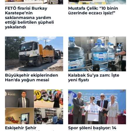
FETÖ firarisi Burkay
Mustafa Çelik: "10 binin
Karatepe’nin
üzerinde eczacı işsiz!”
saklanmasına yardım
ettiği belirtilen şüpheli
yakalandı
Büyükşehir ekiplerinden
Kalabak Su’ya zam: İşte
Han'da yoğun mesai
yeni fiyatı
Eskişehir Şehir
Spor şöleni başlıyor: 14