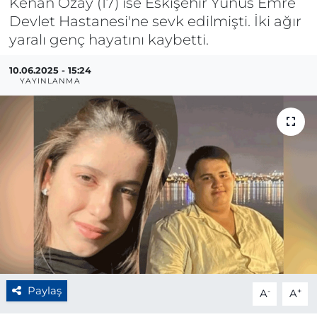
Kenan Özay (17) ise Eskişehir Yunus Emre
Devlet Hastanesi'ne sevk edilmişti. İki ağır
BÖLGE
yaralı genç hayatını kaybetti.
YAŞAM
10.06.2025 - 15:24
YAYINLANMA
DÜNYA
GENEL
GÜNCEL
RESMİ İLAN
Paylaş
-
+
A
A