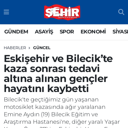
GÜNDEM
ASAYİŞ
Odunpazarı Nöbetçi Eczaneler
GÜNDEM
ASAYİŞ
SPOR
EKONOMİ
SİYAS
ASAYİŞ
GÜNDEM
Odunpazarı Hava Durumu
HABERLER
GÜNCEL
SPOR
SİYASET
Odunpazarı Trafik Yoğunluk Haritası
Eskişehir ve Bilecik’te
kaza sonrası tedavi
EKONOMİ
SPOR
TFF 3.Lig 4.Grup Puan Durumu ve Fikstür
altına alınan gençler
SİYASET
EKONOMİ
Tüm Manşetler
hayatını kaybetti
RESMİ İLAN
EĞİTİM
Son Dakika Haberleri
Bilecik'te geçtiğimiz gün yaşanan
motosiklet kazasında ağır yaralanan
SAĞLIK
Haber Arşivi
Emine Aydın (19) Bilecik Eğitim ve
Araştırma Hastanesi'ne, diğer yaralı Yaşar
TEKNOLOJİ