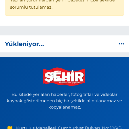
Yazılan yorumlardan Şehir Gazetesi hiçbir şekilde
sorumlu tutulamaz.
Yükleniyor...
Bu sitede yer alan haberler, fotoğraflar ve videolar
kaynak gösterilmeden hiç bir şekilde alıntılanamaz ve
kopyalanamaz.
Kurtuluş Mahallesi, Cumhuriyet Bulvarı, No: 106/B