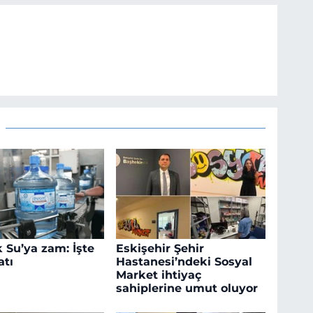
 Su’ya zam: İşte
Eskişehir Şehir
atı
Hastanesi’ndeki Sosyal
Market ihtiyaç
sahiplerine umut oluyor