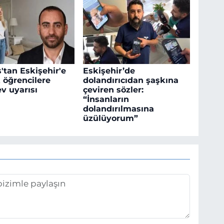
'tan Eskişehir'e
Eskişehir’de
 öğrencilere
dolandırıcıdan şaşkına
ev uyarısı
çeviren sözler:
“İnsanların
dolandırılmasına
üzülüyorum”