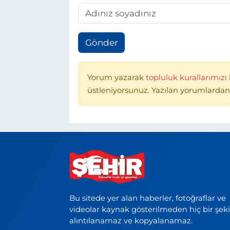
Gönder
Yorum yazarak
topluluk kurallarımızı
üstleniyorsunuz. Yazılan yorumlardan
Bu sitede yer alan haberler, fotoğraflar ve
videolar kaynak gösterilmeden hiç bir şek
alıntılanamaz ve kopyalanamaz.