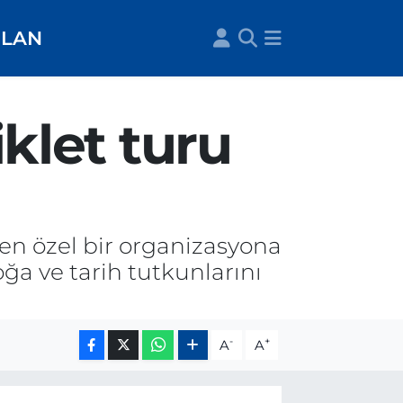
İLAN
iklet turu
ren özel bir organizasyona
doğa ve tarih tutkunlarını
-
+
A
A