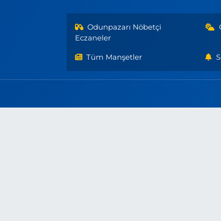
Odunpazarı Nöbetçi
Eczaneler
Tüm Manşetler
S