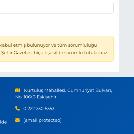
kabul etmiş bulunuyor ve tüm sorumluluğu
 Şehir Gazetesi hiçbir şekilde sorumlu tutulamaz.
Kurtuluş Mahallesi, Cumhuriyet Bulvarı,
No: 106/B Eskişehir
0 222 230 5353
[email protected]
ilde