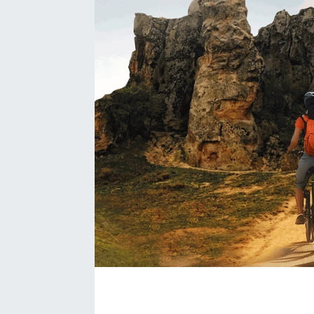
BÖLGE
YAŞAM
DÜNYA
GENEL
GÜNCEL
RESMİ İLAN