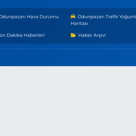
Odunpazarı Hava Durumu
Odunpazarı Trafik Yoğunl
Haritası
on Dakika Haberleri
Haber Arşivi