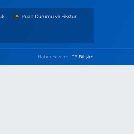
uk
Puan Durumu ve Fikstür
Haber Yazılımı:
TE Bilişim