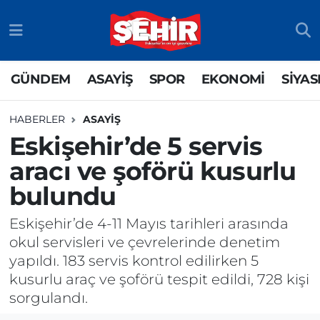
GÜNDEM
ASAYİŞ
Odunpazarı Nöbetçi Eczaneler
GÜNDEM
ASAYİŞ
SPOR
EKONOMİ
SİYAS
ASAYİŞ
GÜNDEM
Odunpazarı Hava Durumu
HABERLER
ASAYİŞ
SPOR
SİYASET
Odunpazarı Trafik Yoğunluk Haritası
Eskişehir’de 5 servis
aracı ve şoförü kusurlu
EKONOMİ
SPOR
TFF 3.Lig 4.Grup Puan Durumu ve Fikstür
bulundu
SİYASET
EKONOMİ
Tüm Manşetler
Eskişehir’de 4-11 Mayıs tarihleri arasında
RESMİ İLAN
EĞİTİM
Son Dakika Haberleri
okul servisleri ve çevrelerinde denetim
yapıldı. 183 servis kontrol edilirken 5
SAĞLIK
Haber Arşivi
kusurlu araç ve şoförü tespit edildi, 728 kişi
sorgulandı.
TEKNOLOJİ