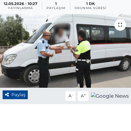
12.05.2026 - 10:27
1
1 DK
YAYINLANMA
PAYLAŞIM
OKUNMA SÜRESI
BÖLGE
YAŞAM
DÜNYA
GENEL
GÜNCEL
RESMİ İLAN
Paylaş
-
+
A
A