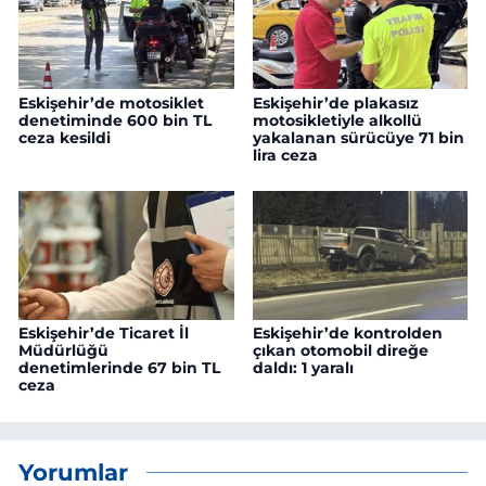
Eskişehir’de motosiklet
Eskişehir’de plakasız
denetiminde 600 bin TL
motosikletiyle alkollü
ceza kesildi
yakalanan sürücüye 71 bin
lira ceza
Eskişehir’de Ticaret İl
Eskişehir’de kontrolden
Müdürlüğü
çıkan otomobil direğe
denetimlerinde 67 bin TL
daldı: 1 yaralı
ceza
Yorumlar