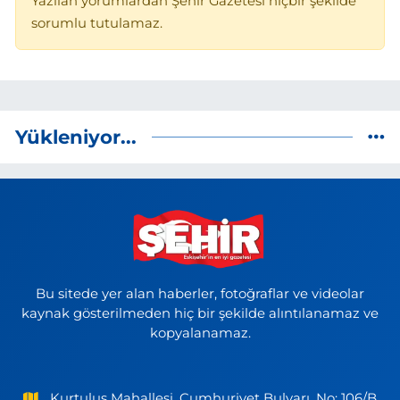
Yazılan yorumlardan Şehir Gazetesi hiçbir şekilde
sorumlu tutulamaz.
Yükleniyor...
Bu sitede yer alan haberler, fotoğraflar ve videolar
kaynak gösterilmeden hiç bir şekilde alıntılanamaz ve
kopyalanamaz.
Kurtuluş Mahallesi, Cumhuriyet Bulvarı, No: 106/B