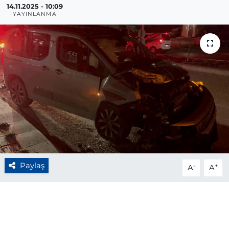
14.11.2025 - 10:09
YAYINLANMA
BÖLGE
YAŞAM
DÜNYA
GENEL
GÜNCEL
RESMİ İLAN
Paylaş
-
+
A
A