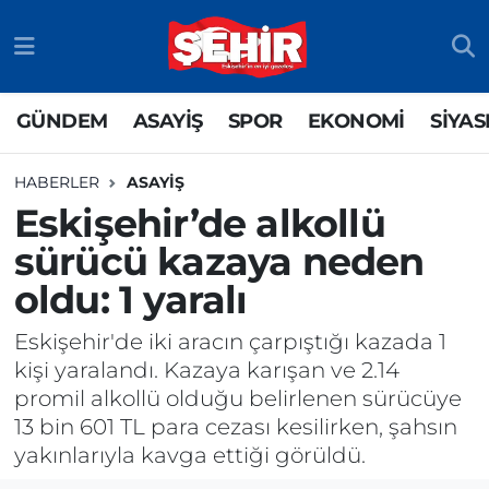
GÜNDEM
ASAYİŞ
Odunpazarı Nöbetçi Eczaneler
GÜNDEM
ASAYİŞ
SPOR
EKONOMİ
SİYAS
ASAYİŞ
GÜNDEM
Odunpazarı Hava Durumu
HABERLER
ASAYİŞ
SPOR
SİYASET
Odunpazarı Trafik Yoğunluk Haritası
Eskişehir’de alkollü
sürücü kazaya neden
EKONOMİ
SPOR
TFF 3.Lig 4.Grup Puan Durumu ve Fikstür
oldu: 1 yaralı
SİYASET
EKONOMİ
Tüm Manşetler
Eskişehir'de iki aracın çarpıştığı kazada 1
RESMİ İLAN
EĞİTİM
Son Dakika Haberleri
kişi yaralandı. Kazaya karışan ve 2.14
promil alkollü olduğu belirlenen sürücüye
SAĞLIK
Haber Arşivi
13 bin 601 TL para cezası kesilirken, şahsın
yakınlarıyla kavga ettiği görüldü.
TEKNOLOJİ