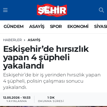
GÜNDEM
ASAYİŞ
Odunpazarı Nöbetçi Eczaneler
GÜNDEM
ASAYİŞ
SPOR
EKONOMİ
SİYAS
ASAYİŞ
GÜNDEM
Odunpazarı Hava Durumu
HABERLER
ASAYİŞ
SPOR
SİYASET
Odunpazarı Trafik Yoğunluk Haritası
Eskişehir’de hırsızlık
yapan 4 şüpheli
EKONOMİ
SPOR
TFF 3.Lig 4.Grup Puan Durumu ve Fikstür
yakalandı
SİYASET
EKONOMİ
Tüm Manşetler
Eskişehir’de bir iş yerinden hırsızlık yapan
RESMİ İLAN
EĞİTİM
Son Dakika Haberleri
4 şüpheli, polisin çalışması sonucu
yakalandı.
SAĞLIK
Haber Arşivi
12.05.2026 - 10:33
1 DK
YAYINLANMA
OKUNMA SÜRESI
TEKNOLOJİ