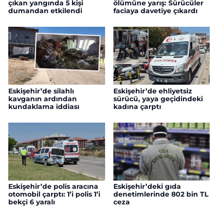
çıkan yangında 5 kişi
ölümüne yarış: Sürücüler
dumandan etkilendi
faciaya davetiye çıkardı
Eskişehir’de silahlı
Eskişehir’de ehliyetsiz
kavganın ardından
sürücü, yaya geçidindeki
kundaklama iddiası
kadına çarptı
Eskişehir’de polis aracına
Eskişehir’deki gıda
otomobil çarptı: 1’i polis 1’i
denetimlerinde 802 bin TL
bekçi 6 yaralı
ceza