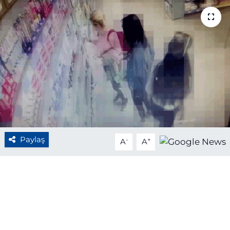
BÖLGE
YAŞAM
DÜNYA
GENEL
GÜNCEL
Paylaş
-
+
A
A
RESMİ İLAN