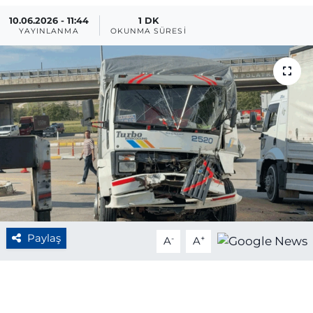
10.06.2026 - 11:44
1 DK
BÖLGE
YAYINLANMA
OKUNMA SÜRESI
YAŞAM
DÜNYA
GENEL
GÜNCEL
RESMİ İLAN
Paylaş
-
+
A
A