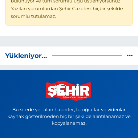
bulunuyor ve tüm sorumluluğu üstleniyorsunuz.
Yazılan yorumlardan Şehir Gazetesi hiçbir şekilde
sorumlu tutulamaz.
Yükleniyor...
Bu sitede yer alan haberler, fotoğraflar ve videolar
kaynak gösterilmeden hiç bir şekilde alıntılanamaz ve
kopyalanamaz.