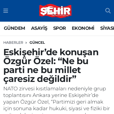
GÜNDEM
ASAYİŞ
Odunpazarı Nöbetçi Eczaneler
GÜNDEM
ASAYİŞ
SPOR
EKONOMİ
SİYAS
ASAYİŞ
GÜNDEM
Odunpazarı Hava Durumu
HABERLER
GÜNCEL
SPOR
SİYASET
Odunpazarı Trafik Yoğunluk Haritası
Eskişehir’de konuşan
Özgür Özel: “Ne bu
EKONOMİ
SPOR
TFF 3.Lig 4.Grup Puan Durumu ve Fikstür
parti ne bu millet
SİYASET
EKONOMİ
Tüm Manşetler
çaresiz değildir”
RESMİ İLAN
EĞİTİM
Son Dakika Haberleri
NATO zirvesi kısıtlamaları nedeniyle grup
toplantısını Ankara yerine Eskişehir’de
SAĞLIK
Haber Arşivi
yapan Özgür Özel, “Partimizi geri almak
için sonuna kadar hukuki, siyasi ve fiziki bir
TEKNOLOJİ