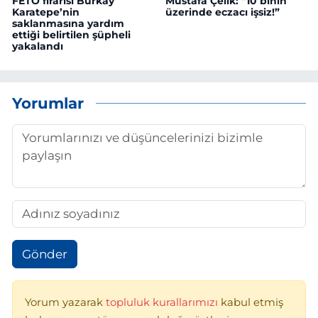
FETÖ firarisi Burkay
Mustafa Çelik: "10 binin
Karatepe’nin
üzerinde eczacı işsiz!”
saklanmasına yardım
ettiği belirtilen şüpheli
yakalandı
Yorumlar
Gönder
Yorum yazarak
topluluk kurallarımızı
kabul etmiş