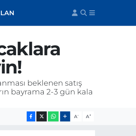
İLAN
caklara
in!
anması beklenen satış
arın bayrama 2-3 gün kala
-
+
A
A