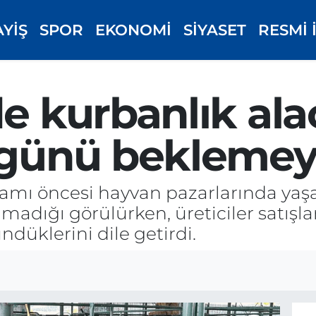
AYİŞ
SPOR
EKONOMİ
SİYASET
RESMİ 
de kurbanlık ala
 günü beklemey
amı öncesi hayvan pazarlarında yaş
madığı görülürken, üreticiler satışl
düklerini dile getirdi.