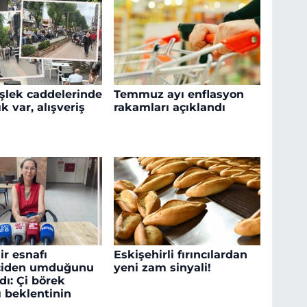
işlek caddelerinde
Temmuz ayı enflasyon
k var, alışveriş
rakamları açıklandı
ir esnafı
Eskişehirli fırıncılardan
çiden umduğunu
yeni zam sinyali!
ı: Çi börek
ı beklentinin