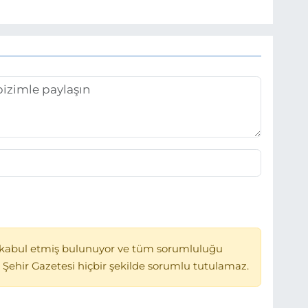
kabul etmiş bulunuyor ve tüm sorumluluğu
 Şehir Gazetesi hiçbir şekilde sorumlu tutulamaz.