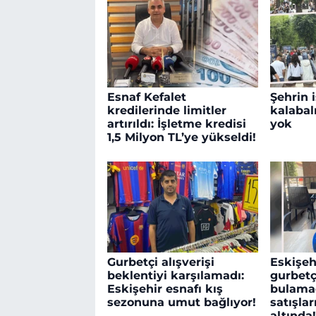
Esnaf Kefalet
Şehrin 
kredilerinde limitler
kalabalı
artırıldı: İşletme kredisi
yok
1,5 Milyon TL’ye yükseldi!
Gurbetçi alışverişi
Eskişeh
beklentiyi karşılamadı:
gurbet
Eskişehir esnafı kış
bulamad
sezonuna umut bağlıyor!
satışlar
altında!