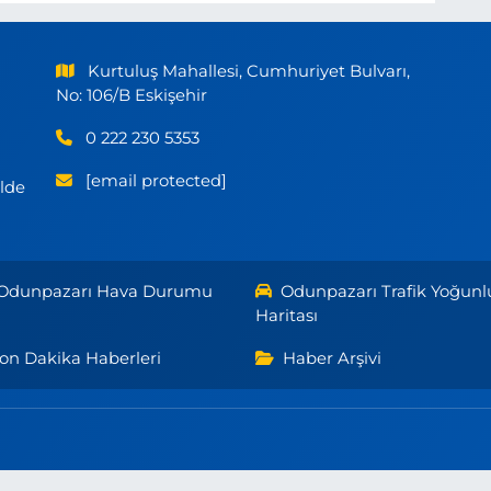
Kurtuluş Mahallesi, Cumhuriyet Bulvarı,
No: 106/B Eskişehir
0 222 230 5353
[email protected]
ilde
Odunpazarı Hava Durumu
Odunpazarı Trafik Yoğunl
Haritası
on Dakika Haberleri
Haber Arşivi