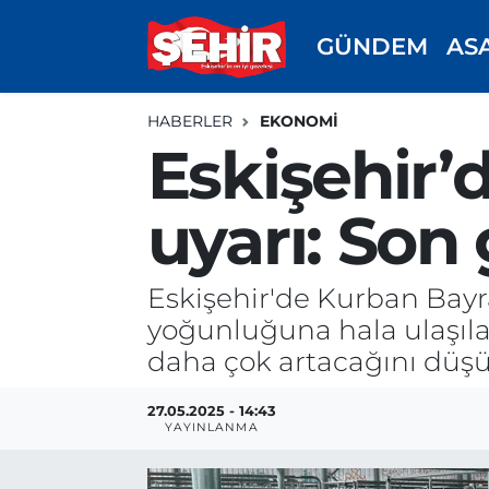
GÜNDEM
AS
GÜNDEM
ASAYİŞ
Odunpazarı Nöbetçi Eczaneler
HABERLER
EKONOMİ
ASAYİŞ
GÜNDEM
Odunpazarı Hava Durumu
Eskişehir’
SPOR
SİYASET
Odunpazarı Trafik Yoğunluk Haritası
uyarı: Son
EKONOMİ
SPOR
TFF 3.Lig 4.Grup Puan Durumu ve Fikstür
Eskişehir'de Kurban Bayr
SİYASET
EKONOMİ
Tüm Manşetler
yoğunluğuna hala ulaşıla
daha çok artacağını düşün
RESMİ İLAN
EĞİTİM
Son Dakika Haberleri
27.05.2025 - 14:43
SAĞLIK
Haber Arşivi
YAYINLANMA
TEKNOLOJİ