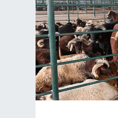
BÖLGE
YAŞAM
DÜNYA
GENEL
GÜNCEL
RESMİ İLAN