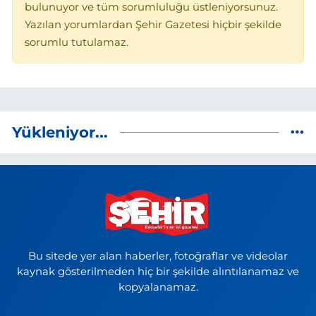
bulunuyor ve tüm sorumluluğu üstleniyorsunuz.
Yazılan yorumlardan Şehir Gazetesi hiçbir şekilde
sorumlu tutulamaz.
Yükleniyor...
Bu sitede yer alan haberler, fotoğraflar ve videolar
kaynak gösterilmeden hiç bir şekilde alıntılanamaz ve
kopyalanamaz.