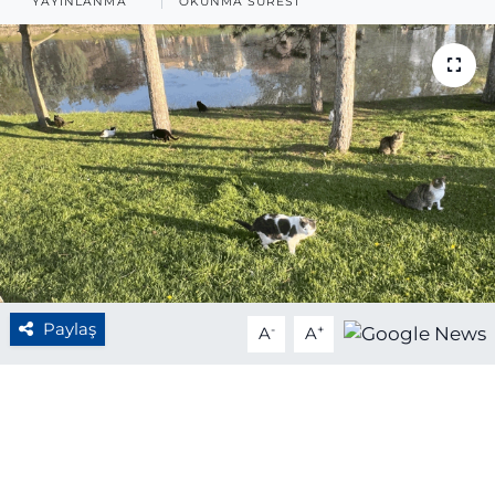
YAYINLANMA
OKUNMA SÜRESI
BÖLGE
YAŞAM
DÜNYA
GENEL
GÜNCEL
RESMİ İLAN
Paylaş
-
+
A
A