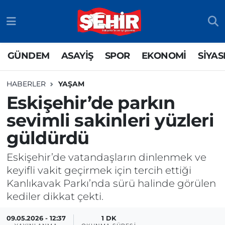
GÜNDEM
ASAYİŞ
Odunpazarı Nöbetçi Eczaneler
GÜNDEM
ASAYİŞ
SPOR
EKONOMİ
SİYAS
ASAYİŞ
GÜNDEM
Odunpazarı Hava Durumu
HABERLER
YAŞAM
SPOR
SİYASET
Odunpazarı Trafik Yoğunluk Haritası
Eskişehir’de parkın
sevimli sakinleri yüzleri
EKONOMİ
SPOR
TFF 3.Lig 4.Grup Puan Durumu ve Fikstür
güldürdü
SİYASET
EKONOMİ
Tüm Manşetler
Eskişehir’de vatandaşların dinlenmek ve
RESMİ İLAN
EĞİTİM
Son Dakika Haberleri
keyifli vakit geçirmek için tercih ettiği
Kanlıkavak Parkı’nda sürü halinde görülen
SAĞLIK
Haber Arşivi
kediler dikkat çekti.
TEKNOLOJİ
09.05.2026 - 12:37
1 DK