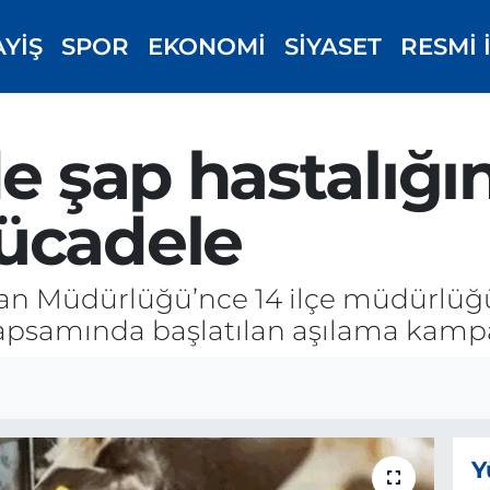
AYİŞ
SPOR
EKONOMİ
SİYASET
RESMİ 
e şap hastalığın
ücadele
rman Müdürlüğü’nce 14 ilçe müdürlü
kapsamında başlatılan aşılama kam
Y