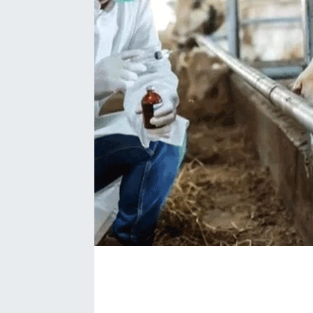
BÖLGE
YAŞAM
DÜNYA
GENEL
GÜNCEL
RESMİ İLAN