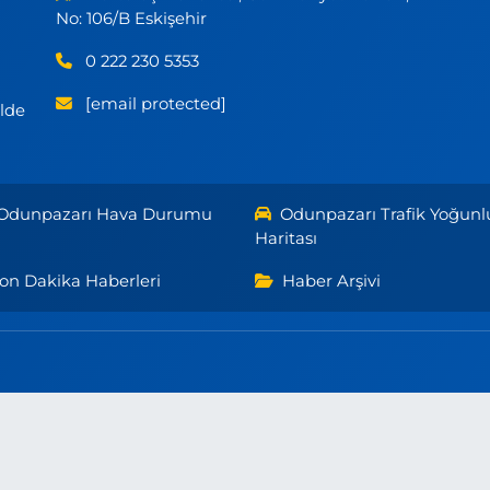
No: 106/B Eskişehir
0 222 230 5353
[email protected]
ilde
Odunpazarı Hava Durumu
Odunpazarı Trafik Yoğunl
Haritası
on Dakika Haberleri
Haber Arşivi