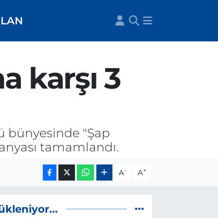
İLAN
a karşı 3
ğü bünyesinde "Şap
panyası tamamlandı.
-
+
A
A
ükleniyor...