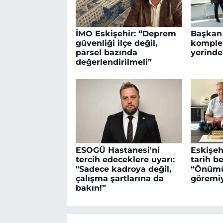
İMO Eskişehir: “Deprem
Başkan
güvenliği ilçe değil,
komplek
parsel bazında
yerinde
değerlendirilmeli”
ESOGÜ Hastanesi'ni
Eskişehi
tercih edeceklere uyarı:
tarih be
"Sadece kadroya değil,
“Önüm
çalışma şartlarına da
göremiy
bakın!”