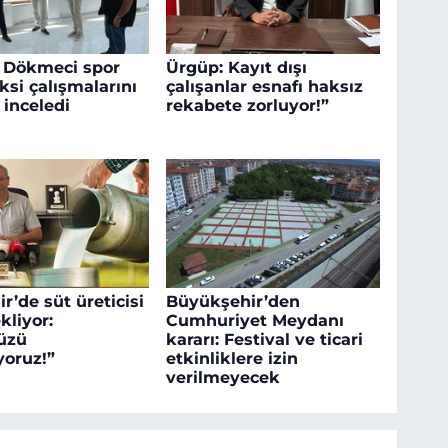
 Dökmeci spor
Ürgüp: Kayıt dışı
si çalışmalarını
çalışanlar esnafı haksız
 inceledi
rekabete zorluyor!”
r’de süt üreticisi
Büyükşehir’den
kliyor:
Cumhuriyet Meydanı
üzü
kararı: Festival ve ticari
oruz!”
etkinliklere izin
verilmeyecek