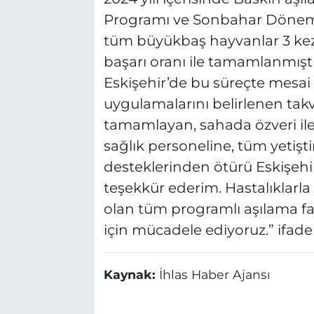
Programı ve Sonbahar Dönemi
tüm büyükbaş hayvanlar 3 kez
başarı oranı ile tamamlanmıştı
Eskişehir’de bu süreçte mes
uygulamalarını belirlenen tak
tamamlayan, sahada özveri ile
sağlık personeline, tüm yetiştir
desteklerinden ötürü Eskişehir D
teşekkür ederim. Hastalıklar
olan tüm programlı aşılama fa
için mücadele ediyoruz.” ifadel
Kaynak:
İhlas Haber Ajansı