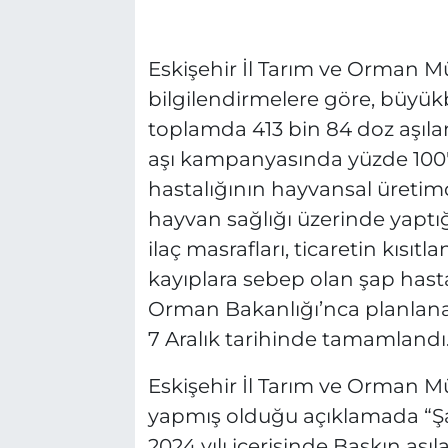
Eskişehir İl Tarım ve Orman M
bilgilendirmelere göre, büyükb
toplamda 413 bin 84 doz aşıla
aşı kampanyasında yüzde 100'e
hastalığının hayvansal üretim
hayvan sağlığı üzerinde yaptığ
ilaç masrafları, ticaretin kısı
kayıplara sebep olan şap hasta
Orman Bakanlığı’nca planlan
7 Aralık tarihinde tamamlandı
Eskişehir İl Tarım ve Orma
yapmış olduğu açıklamada “Şa
2024 yılı içerisinde Baskın aş