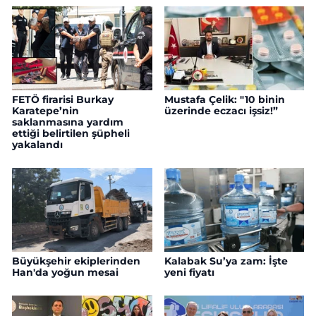
FETÖ firarisi Burkay
Mustafa Çelik: "10 binin
Karatepe’nin
üzerinde eczacı işsiz!”
saklanmasına yardım
ettiği belirtilen şüpheli
yakalandı
Büyükşehir ekiplerinden
Kalabak Su’ya zam: İşte
Han'da yoğun mesai
yeni fiyatı