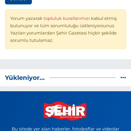
Yorum yazarak
topluluk kurallarımızı
kabul etmiş
bulunuyor ve tüm sorumluluğu üstleniyorsunuz.
Yazılan yorumlardan Şehir Gazetesi hiçbir şekilde
sorumlu tutulamaz.
Yükleniyor...
Bu sitede yer alan haberler, fotoğraflar ve videolar