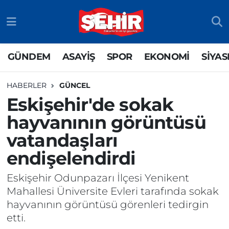
GÜNDEM
ASAYİŞ
Odunpazarı Nöbetçi Eczaneler
GÜNDEM
ASAYİŞ
SPOR
EKONOMİ
SİYAS
ASAYİŞ
GÜNDEM
Odunpazarı Hava Durumu
HABERLER
GÜNCEL
SPOR
SİYASET
Odunpazarı Trafik Yoğunluk Haritası
Eskişehir'de sokak
hayvanının görüntüsü
EKONOMİ
SPOR
TFF 3.Lig 4.Grup Puan Durumu ve Fikstür
vatandaşları
SİYASET
EKONOMİ
Tüm Manşetler
endişelendirdi
RESMİ İLAN
EĞİTİM
Son Dakika Haberleri
Eskişehir Odunpazarı İlçesi Yenikent
Mahallesi Üniversite Evleri tarafında sokak
SAĞLIK
Haber Arşivi
hayvanının görüntüsü görenleri tedirgin
etti.
TEKNOLOJİ