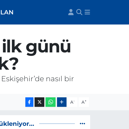
İLAN
 ilk günü
ak?
skişehir’de nasıl bir
-
+
A
A
ükleniyor...