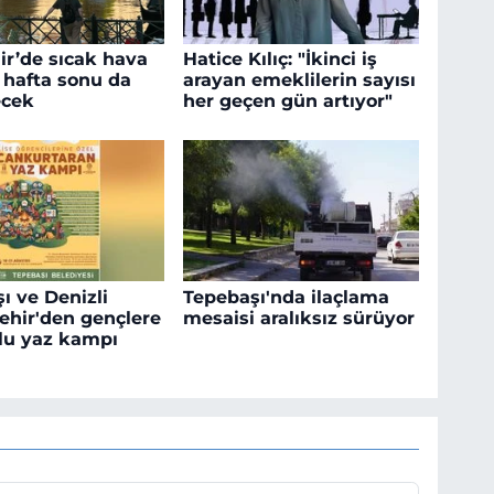
ir’de sıcak hava
Hatice Kılıç: "İkinci iş
i hafta sonu da
arayan emeklilerin sayısı
ecek
her geçen gün artıyor"
ı ve Denizli
Tepebaşı'nda ilaçlama
hir'den gençlere
mesaisi aralıksız sürüyor
lu yaz kampı