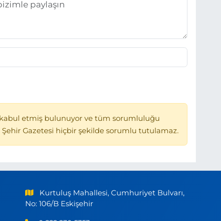
kabul etmiş bulunuyor ve tüm sorumluluğu
 Şehir Gazetesi hiçbir şekilde sorumlu tutulamaz.
Kurtuluş Mahallesi, Cumhuriyet Bulvarı,
No: 106/B Eskişehir