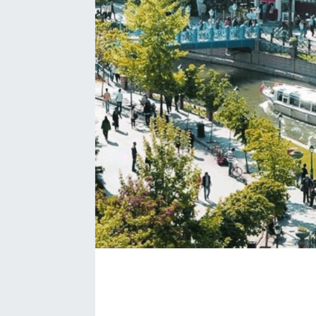
BÖLGE
YAŞAM
DÜNYA
GENEL
GÜNCEL
RESMİ İLAN