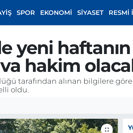
AYİŞ
SPOR
EKONOMİ
SİYASET
RESMİ 
de yeni haftanın
hava hakim olac
ğü tarafından alınan bilgilere göre E
li oldu.
Y