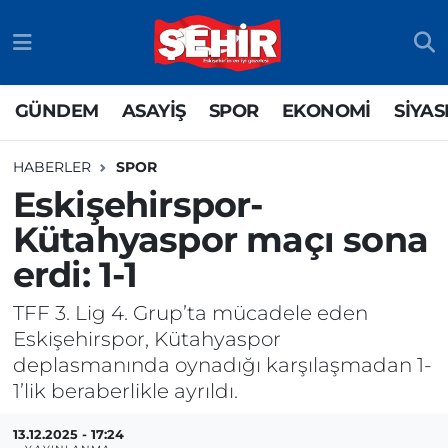
GÜNDEM
ASAYİŞ
Odunpazarı Nöbetçi Eczaneler
GÜNDEM
ASAYİŞ
SPOR
EKONOMİ
SİYAS
ASAYİŞ
GÜNDEM
Odunpazarı Hava Durumu
HABERLER
SPOR
SPOR
SİYASET
Odunpazarı Trafik Yoğunluk Haritası
Eskişehirspor-
Kütahyaspor maçı sona
EKONOMİ
SPOR
TFF 3.Lig 4.Grup Puan Durumu ve Fikstür
erdi: 1-1
SİYASET
EKONOMİ
Tüm Manşetler
TFF 3. Lig 4. Grup’ta mücadele eden
RESMİ İLAN
EĞİTİM
Son Dakika Haberleri
Eskişehirspor, Kütahyaspor
deplasmanında oynadığı karşılaşmadan 1-
SAĞLIK
Haber Arşivi
1’lik beraberlikle ayrıldı.
TEKNOLOJİ
13.12.2025 - 17:24