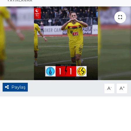
YAYINLANMA
BÖLGE
YAŞAM
DÜNYA
GENEL
GÜNCEL
RESMİ İLAN
Paylaş
-
+
A
A