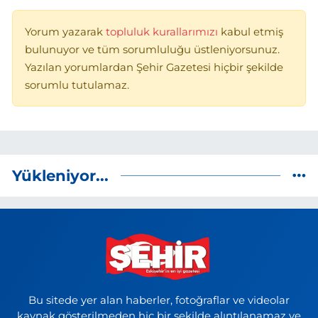
Yorum yazarak
topluluk kurallarımızı
kabul etmiş
bulunuyor ve tüm sorumluluğu üstleniyorsunuz.
Yazılan yorumlardan Şehir Gazetesi hiçbir şekilde
sorumlu tutulamaz.
Yükleniyor...
Bu sitede yer alan haberler, fotoğraflar ve videolar
kaynak gösterilmeden hiç bir şekilde alıntılanamaz ve