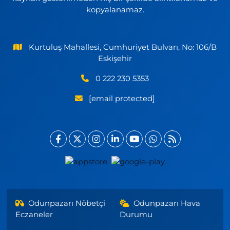
kopyalanamaz.
Kurtuluş Mahallesi, Cumhuriyet Bulvarı, No: 106/B
Eskişehir
0 222 230 5353
[email protected]
Odunpazarı Nöbetçi
Odunpazarı Hava
Eczaneler
Durumu