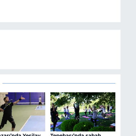
arı’nda Yeşilay
Tepebaşı’nda sabah