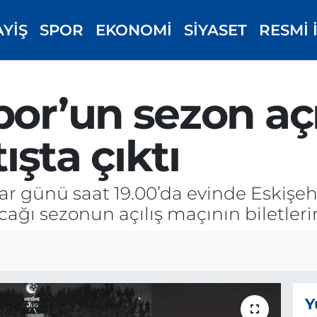
AYİŞ
SPOR
EKONOMİ
SİYASET
RESMİ 
por’un sezon açı
tışta çıktı
zar günü saat 19.00’da evinde Eskişe
cağı sezonun açılış maçının biletlerin
Y