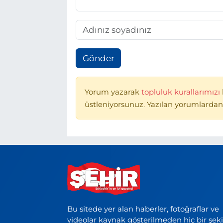
Gönder
Yorum yazarak
topluluk kurallarımızı
üstleniyorsunuz. Yazılan yorumlardan
Bu sitede yer alan haberler, fotoğraflar ve
videolar kaynak gösterilmeden hiç bir şek