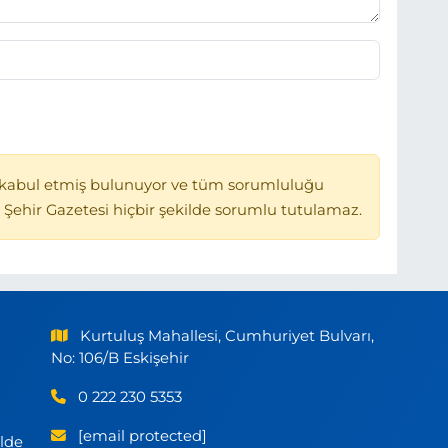
kabul etmiş bulunuyor ve tüm sorumluluğu
 Şehir Gazetesi hiçbir şekilde sorumlu tutulamaz.
Kurtuluş Mahallesi, Cumhuriyet Bulvarı,
No: 106/B Eskişehir
0 222 230 5353
[email protected]
ilde