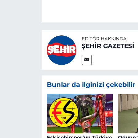
EDITÖR HAKKINDA
ŞEHİR GAZETESİ
Bunlar da ilginizi çekebilir
Eskişehirspor’un Türkiye
Odunpaz