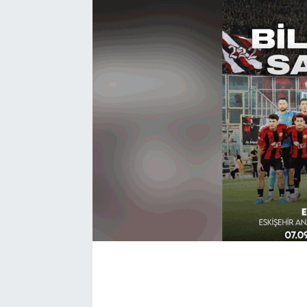
BÖLGE
YAŞAM
DÜNYA
GENEL
GÜNCEL
RESMİ İLAN