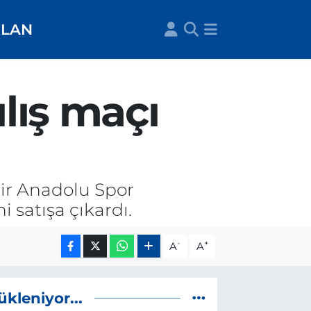
İLAN
lış maçı
hir Anadolu Spor
i satışa çıkardı.
-
+
A
A
ükleniyor...