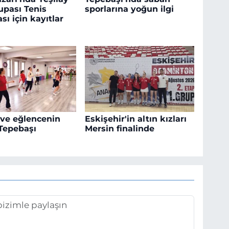
upası Tenis
sporlarına yoğun ilgi
sı için kayıtlar
ve eğlencenin
Eskişehir'in altın kızları
 Tepebaşı
Mersin finalinde