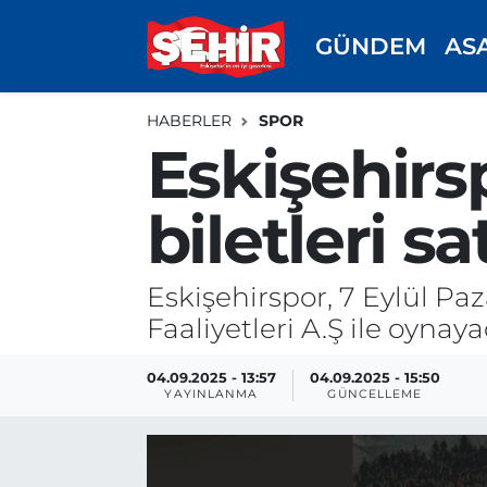
GÜNDEM
AS
GÜNDEM
ASAYİŞ
Odunpazarı Nöbetçi Eczaneler
HABERLER
SPOR
ASAYİŞ
GÜNDEM
Odunpazarı Hava Durumu
Eskişehirs
SPOR
SİYASET
Odunpazarı Trafik Yoğunluk Haritası
biletleri sa
EKONOMİ
SPOR
TFF 3.Lig 4.Grup Puan Durumu ve Fikstür
Eskişehirspor, 7 Eylül Pa
SİYASET
EKONOMİ
Tüm Manşetler
Faaliyetleri A.Ş ile oynaya
RESMİ İLAN
EĞİTİM
Son Dakika Haberleri
04.09.2025 - 13:57
04.09.2025 - 15:50
YAYINLANMA
GÜNCELLEME
SAĞLIK
Haber Arşivi
TEKNOLOJİ