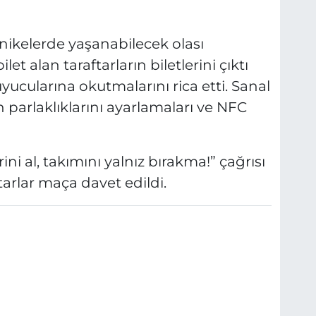
rnikelerde yaşanabilecek olası
et alan taraftarların biletlerini çıktı
ucularına okutmalarını rica etti. Sanal
on parlaklıklarını ayarlamaları ve NFC
i al, takımını yalnız bırakma!” çağrısı
arlar maça davet edildi.