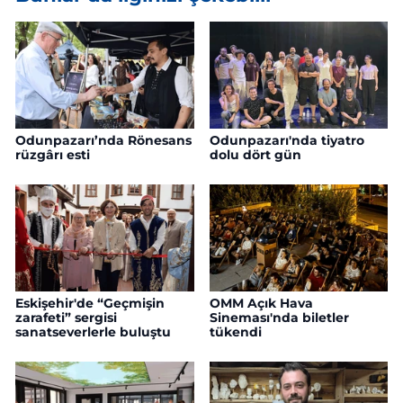
Odunpazarı’nda Rönesans
Odunpazarı'nda tiyatro
rüzgârı esti
dolu dört gün
Eskişehir'de “Geçmişin
OMM Açık Hava
zarafeti” sergisi
Sineması'nda biletler
sanatseverlerle buluştu
tükendi