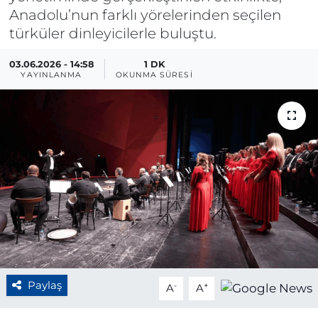
Anadolu’nun farklı yörelerinden seçilen
BÖLGE
türküler dinleyicilerle buluştu.
YAŞAM
03.06.2026 - 14:58
1 DK
YAYINLANMA
OKUNMA SÜRESI
DÜNYA
GENEL
GÜNCEL
RESMİ İLAN
Paylaş
-
+
A
A