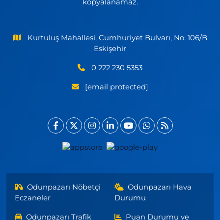
kopyalanamaz.
Kurtuluş Mahallesi, Cumhuriyet Bulvarı, No: 106/B
Eskişehir
0 222 230 5353
[email protected]
Odunpazarı Nöbetçi
Odunpazarı Hava
Eczaneler
Durumu
Odunpazarı Trafik
Puan Durumu ve