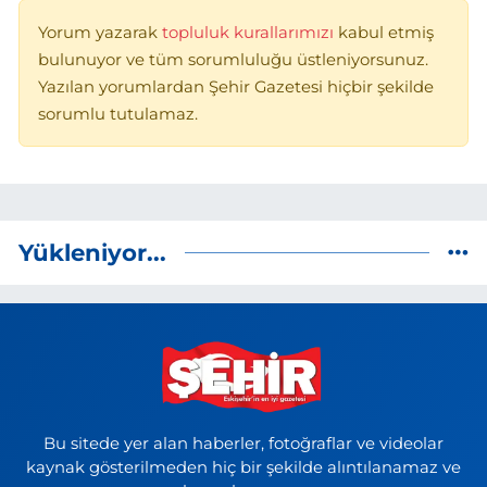
Yorum yazarak
topluluk kurallarımızı
kabul etmiş
bulunuyor ve tüm sorumluluğu üstleniyorsunuz.
Yazılan yorumlardan Şehir Gazetesi hiçbir şekilde
sorumlu tutulamaz.
Yükleniyor...
Bu sitede yer alan haberler, fotoğraflar ve videolar
kaynak gösterilmeden hiç bir şekilde alıntılanamaz ve