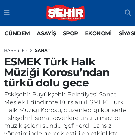
GÜNDEM
ASAYİŞ
Odunpazarı Nöbetçi Eczaneler
GÜNDEM
ASAYİŞ
SPOR
EKONOMİ
SİYAS
ASAYİŞ
GÜNDEM
Odunpazarı Hava Durumu
HABERLER
SANAT
SPOR
SİYASET
Odunpazarı Trafik Yoğunluk Haritası
ESMEK Türk Halk
Müziği Korosu’ndan
EKONOMİ
SPOR
TFF 3.Lig 4.Grup Puan Durumu ve Fikstür
türkü dolu gece
SİYASET
EKONOMİ
Tüm Manşetler
Eskişehir Büyükşehir Belediyesi Sanat
RESMİ İLAN
EĞİTİM
Son Dakika Haberleri
Meslek Edindirme Kursları (ESMEK) Türk
Halk Müziği Korosu, düzenlediği konserle
SAĞLIK
Haber Arşivi
Eskişehirli sanatseverlere unutulmaz bir
müzik şöleni sundu. Şef Ferdi Cansız
TEKNOLOJİ
yönetiminde gerçekleştirilen etkinlikte,