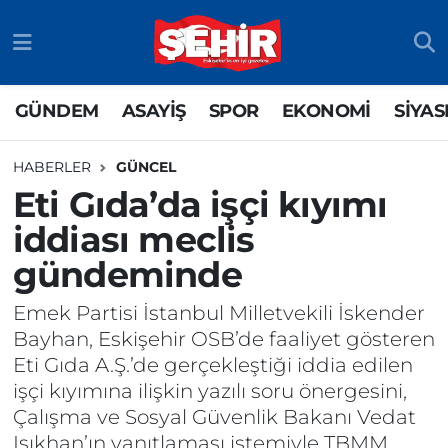
GÜNDEM
ASAYİŞ
Odunpazarı Nöbetçi Eczaneler
GÜNDEM
ASAYİŞ
SPOR
EKONOMİ
SİYAS
ASAYİŞ
GÜNDEM
Odunpazarı Hava Durumu
HABERLER
GÜNCEL
SPOR
SİYASET
Odunpazarı Trafik Yoğunluk Haritası
Eti Gıda’da işçi kıyımı
iddiası meclis
EKONOMİ
SPOR
TFF 3.Lig 4.Grup Puan Durumu ve Fikstür
gündeminde
SİYASET
EKONOMİ
Tüm Manşetler
Emek Partisi İstanbul Milletvekili İskender
RESMİ İLAN
EĞİTİM
Son Dakika Haberleri
Bayhan, Eskişehir OSB’de faaliyet gösteren
Eti Gıda A.Ş.’de gerçekleştiği iddia edilen
SAĞLIK
Haber Arşivi
işçi kıyımına ilişkin yazılı soru önergesini,
Çalışma ve Sosyal Güvenlik Bakanı Vedat
TEKNOLOJİ
Işıkhan’ın yanıtlaması istemiyle TBMM