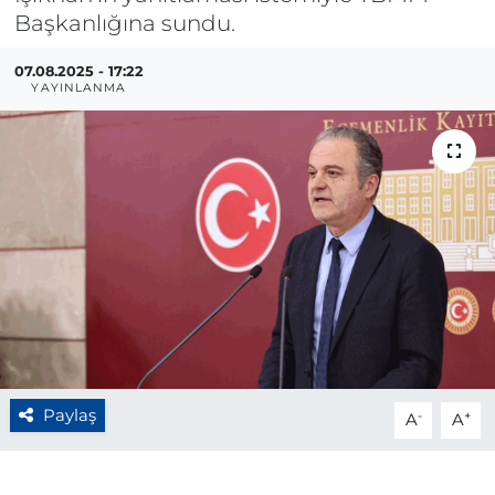
Başkanlığına sundu.
BÖLGE
07.08.2025 - 17:22
YAYINLANMA
YAŞAM
DÜNYA
GENEL
GÜNCEL
RESMİ İLAN
Paylaş
-
+
A
A