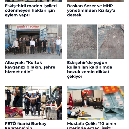
Eskişehirli maden işçileri
Başkan Sezer ve MHP
ödenmeyen hakları için
yönetiminden Kızılay’a
eylem yaptı
destek
Albayrak: “Koltuk
Eskişehir’de yoğun
kavganızı bırakın, şehre
kullanılan kaldırımda
hizmet edin”
bozuk zemin dikkat
çekiyor
FETÖ firarisi Burkay
Mustafa Çelik: "10 binin
Karatepe’nin
üzerinde eczacı işsiz!”