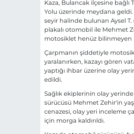
Kaza, Bulancak ilçesine bağlı 
Yolu üzerinde meydana geldi. E
seyir halinde bulunan Aysel T.
plakalı otomobil ile Mehmet Ze
motosiklet henüz bilinmeyen b
Çarpmanın şiddetiyle motosik
yaralanırken, kazayı gören vat
yaptığı ihbar üzerine olay yer
edildi.
Sağlık ekiplerinin olay yerind
sürücüsü Mehmet Zehir'in yaşamı
cenazesi, olay yeri inceleme ç
için morga kaldırıldı.