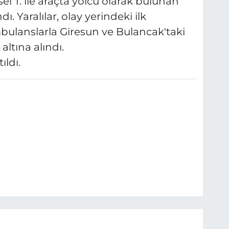
 T. ile araçta yolcu olarak bulunan
ndı. Yaralılar, olay yerindeki ilk
ulanslarla Giresun ve Bulancak'taki
altına alındı.
ıldı.