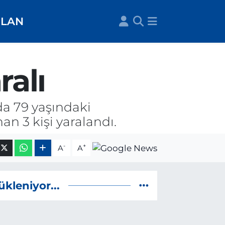
İLAN
ralı
da 79 yaşındaki
n 3 kişi yaralandı.
-
+
A
A
ükleniyor...