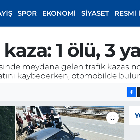
AYİŞ
SPOR
EKONOMİ
SİYASET
RESMİ 
kaza: 1 ölü, 3 ya
sinde meydana gelen trafik kazasın
tını kaybederken, otomobilde buluna
Y