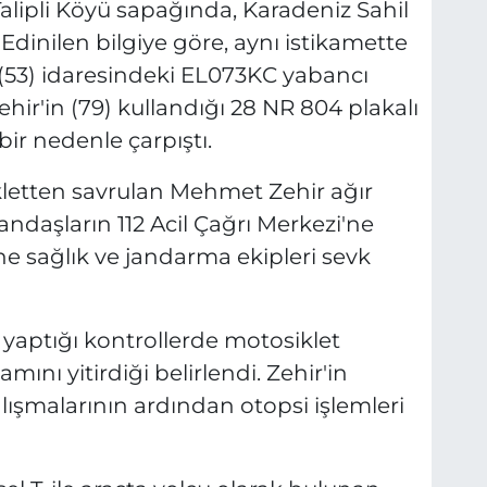
Talipli Köyü sapağında, Karadeniz Sahil
dinilen bilgiye göre, aynı istikamette
 (53) idaresindeki EL073KC yabancı
hir'in (79) kullandığı 28 NR 804 plakalı
ir nedenle çarpıştı.
letten savrulan Mehmet Zehir ağır
andaşların 112 Acil Çağrı Merkezi'ne
ine sağlık ve jandarma ekipleri sevk
e yaptığı kontrollerde motosiklet
nı yitirdiği belirlendi. Zehir'in
alışmalarının ardından otopsi işlemleri