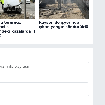
da temmuz
Kayseri'de işyerinde
polis
çıkan yangın söndürüldü
ndeki kazalarda 11
ü