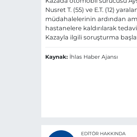
Kazada otomobil sürücüsü Aysel
Nusret T. (55) ve E.T. (12) yarala
müdahalelerinin ardından amb
hastanelere kaldırılarak tedavi 
Kazayla ilgili soruşturma başlat
Kaynak:
İhlas Haber Ajansı
EDITÖR HAKKINDA