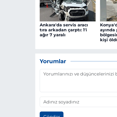
Ankara'da servis aracı
Konya'
tıra arkadan çarptı: 1'i
ayında 
ağır 7 yaralı
bölgesi
kişi öld
Yorumlar
Gönder