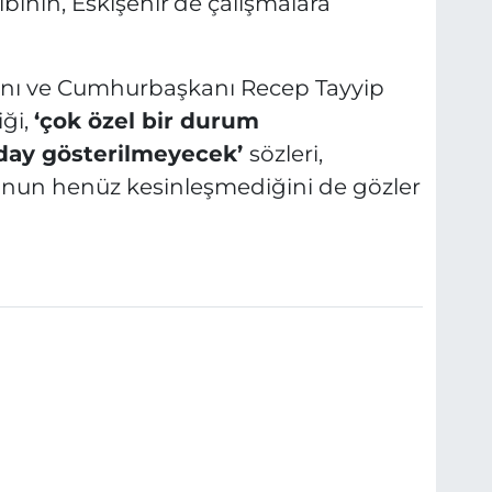
inin, Eskişehir’de çalışmalara
kanı ve Cumhurbaşkanı Recep Tayyip
iği,
‘çok özel bir durum
day gösterilmeyecek’
sözleri,
nun henüz kesinleşmediğini de gözler