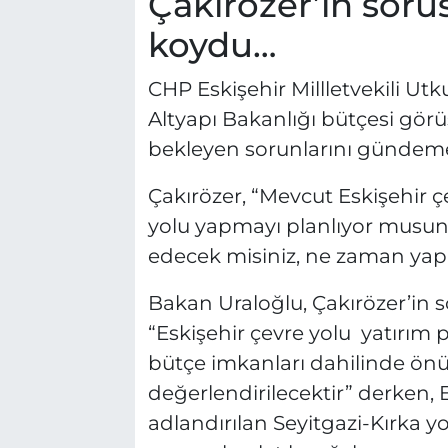
Çakırözer’in sorus
koydu…
CHP Eskişehir Millletvekili Ut
Altyapı Bakanlığı bütçesi görü
bekleyen sorunlarını gündeme 
Çakırözer,
“Mevcut Eskişehir çe
yolu yapmayı planlıyor musunu
edecek misiniz, ne zaman yap
Bakan Uraloğlu, Çakırözer’in s
“Eskişehir çevre yolu yatırı
bütçe imkanları dahilinde ön
değerlendirilecektir” derken, 
adlandırılan Seyitgazi-Kırka y