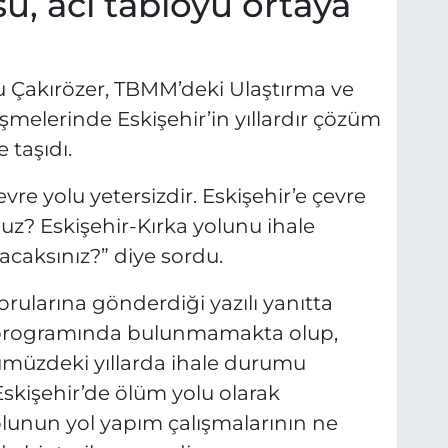
u, acı tabloyu ortaya
ku Çakırözer, TBMM’deki Ulaştırma ve
şmelerinde Eskişehir’in yıllardır çözüm
taşıdı.
vre yolu yetersizdir. Eskişehir’e çevre
z? Eskişehir-Kırka yolunu ihale
acaksınız
?” diye sordu.
orularına gönderdiği yazılı yanıtta
m programında bulunmamakta olup,
ümüzdeki yıllarda ihale durumu
Eskişehir’de ölüm yolu olarak
olunun yol yapım çalışmalarının ne