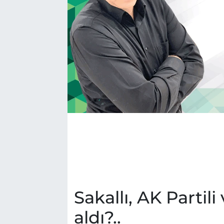
BÖLGE
YAŞAM
DÜNYA
GENEL
GÜNCEL
RESMİ İLAN
Sakallı, AK Partil
aldı?..