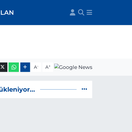
İLAN
-
+
A
A
ükleniyor...