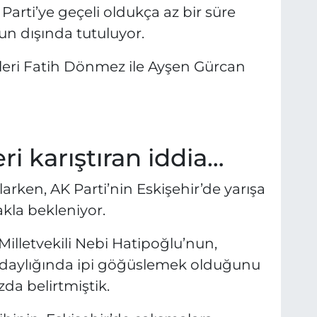
 Parti’ye geçeli oldukça az bir süre
un dışında tutuluyor.
lleri Fatih Dönmez ile Ayşen Gürcan
eri karıştıran iddia…
arken, AK Parti’nin Eskişehir’de yarışa
akla bekleniyor.
Milletvekili Nebi Hatipoğlu’nun,
adaylığında ipi göğüslemek olduğunu
da belirtmiştik.