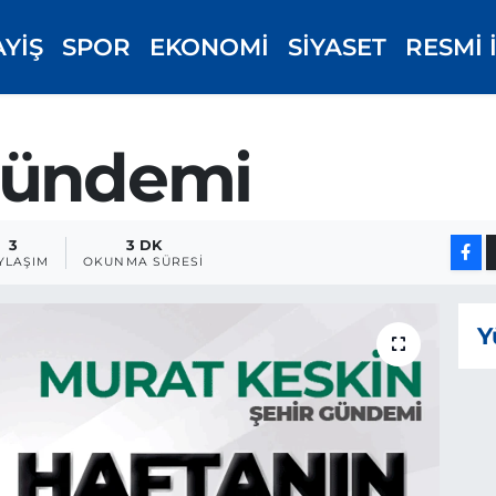
AYİŞ
SPOR
EKONOMİ
SİYASET
RESMİ 
Gündemi
3
3 DK
YLAŞIM
OKUNMA SÜRESI
Y