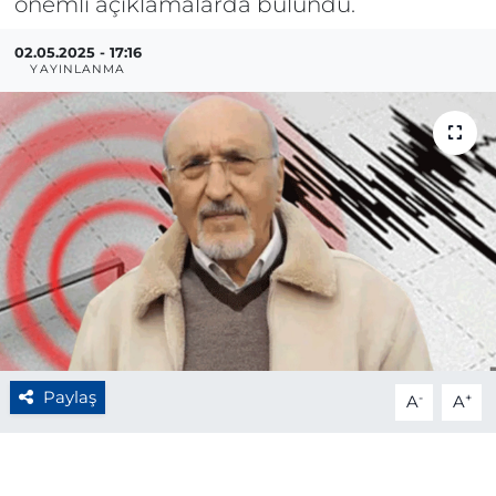
önemli açıklamalarda bulundu.
BÖLGE
02.05.2025 - 17:16
YAYINLANMA
YAŞAM
DÜNYA
GENEL
GÜNCEL
RESMİ İLAN
Paylaş
-
+
A
A