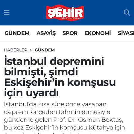
GÜNDEM
ASAYİŞ
Odunpazarı Nöbetçi Eczaneler
GÜNDEM
ASAYİŞ
SPOR
EKONOMİ
SİYAS
ASAYİŞ
GÜNDEM
Odunpazarı Hava Durumu
HABERLER
GÜNDEM
SPOR
SİYASET
Odunpazarı Trafik Yoğunluk Haritası
İstanbul depremini
bilmişti, şimdi
EKONOMİ
SPOR
TFF 3.Lig 4.Grup Puan Durumu ve Fikstür
Eskişehir’in komşusu
SİYASET
EKONOMİ
Tüm Manşetler
için uyardı
RESMİ İLAN
EĞİTİM
Son Dakika Haberleri
İstanbul’da kısa süre önce yaşanan
depremi önceden tahmin etmesiyle
SAĞLIK
Haber Arşivi
gündeme gelen Prof. Dr. Osman Bektaş,
bu kez Eskişehir’in komşusu Kütahya için
TEKNOLOJİ