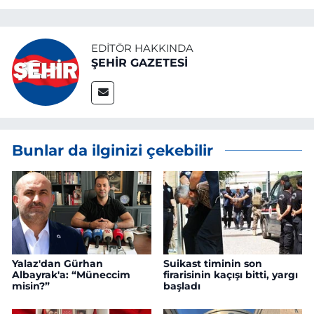
EDITÖR HAKKINDA
ŞEHİR GAZETESİ
Bunlar da ilginizi çekebilir
Yalaz'dan Gürhan
Suikast timinin son
Albayrak'a: “Müneccim
firarisinin kaçışı bitti, yargı
misin?”
başladı