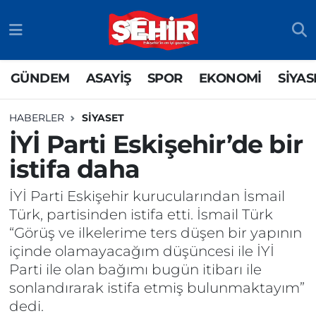
GÜNDEM
ASAYİŞ
Odunpazarı Nöbetçi Eczaneler
GÜNDEM
ASAYİŞ
SPOR
EKONOMİ
SİYAS
ASAYİŞ
GÜNDEM
Odunpazarı Hava Durumu
HABERLER
SİYASET
SPOR
SİYASET
Odunpazarı Trafik Yoğunluk Haritası
İYİ Parti Eskişehir’de bir
istifa daha
EKONOMİ
SPOR
TFF 3.Lig 4.Grup Puan Durumu ve Fikstür
İYİ Parti Eskişehir kurucularından İsmail
SİYASET
EKONOMİ
Tüm Manşetler
Türk, partisinden istifa etti. İsmail Türk
“Görüş ve ilkelerime ters düşen bir yapının
RESMİ İLAN
EĞİTİM
Son Dakika Haberleri
içinde olamayacağım düşüncesi ile İYİ
Parti ile olan bağımı bugün itibarı ile
SAĞLIK
Haber Arşivi
sonlandırarak istifa etmiş bulunmaktayım”
dedi.
TEKNOLOJİ