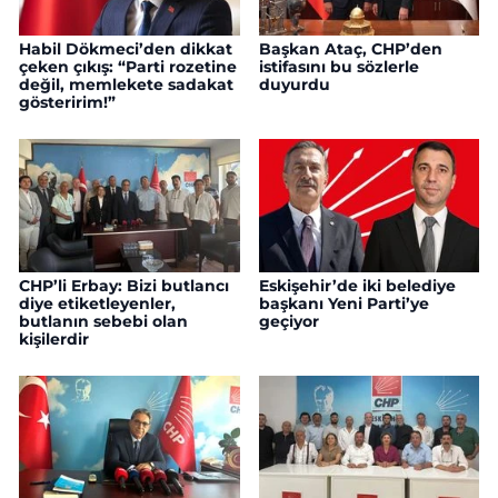
Habil Dökmeci’den dikkat
Başkan Ataç, CHP’den
çeken çıkış: “Parti rozetine
istifasını bu sözlerle
değil, memlekete sadakat
duyurdu
gösteririm!”
CHP’li Erbay: Bizi butlancı
Eskişehir’de iki belediye
diye etiketleyenler,
başkanı Yeni Parti’ye
butlanın sebebi olan
geçiyor
kişilerdir