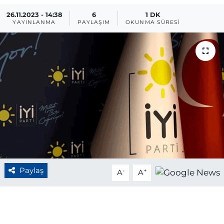
26.11.2023 - 14:38
6
1 DK
BÖLGE
YAYINLANMA
PAYLAŞIM
OKUNMA SÜRESI
YAŞAM
DÜNYA
GENEL
GÜNCEL
RESMİ İLAN
Paylaş
-
+
A
A