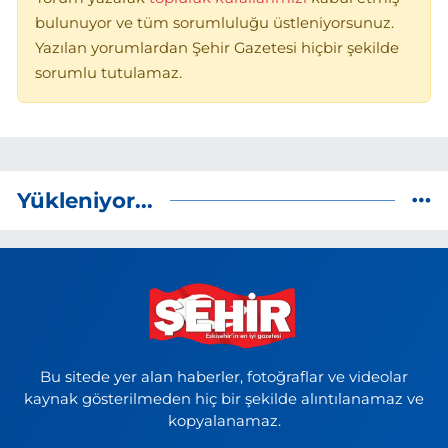
bulunuyor ve tüm sorumluluğu üstleniyorsunuz.
Yazılan yorumlardan Şehir Gazetesi hiçbir şekilde
sorumlu tutulamaz.
Yükleniyor...
Bu sitede yer alan haberler, fotoğraflar ve videolar
kaynak gösterilmeden hiç bir şekilde alıntılanamaz ve
kopyalanamaz.